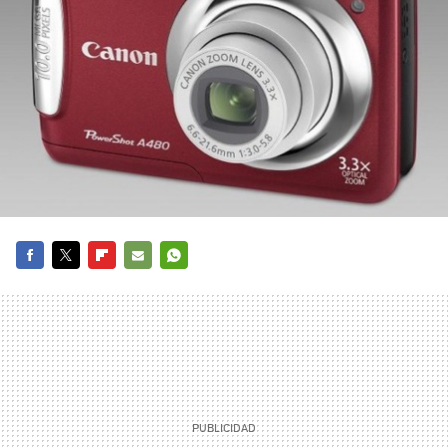
FACEBOOK
TWITTER
FLIPBOARD
E-
WHATSAPP
MAIL