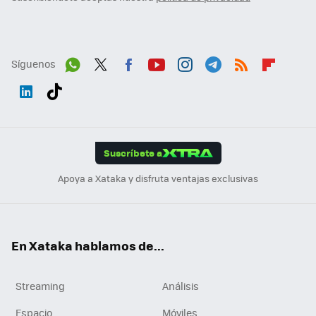
Síguenos
Wh
Twit
Fac
You
Inst
Tele
RSS
Flip
ats
ter
ebo
tub
agr
gra
boa
Link
Tikt
App
ok
e
am
m
rd
edI
ok
Suscríbete a
n
Apoya a Xataka y disfruta ventajas exclusivas
En Xataka hablamos de...
Streaming
Análisis
Espacio
Móviles