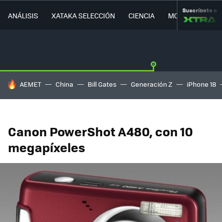
Suscríbete a
ANÁLISIS
XATAKA SELECCIÓN
CIENCIA
MOVILIDAD
HOY SE HABLA DE
AEMET
China
Bill Gates
Generación Z
iPhone 18
Canon PowerShot A480, con 10
megapíxeles