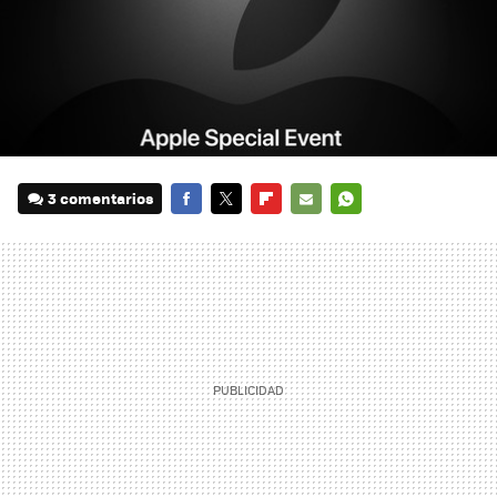
3 comentarios
FACEBOOK
TWITTER
FLIPBOARD
E-
WHATSAPP
MAIL