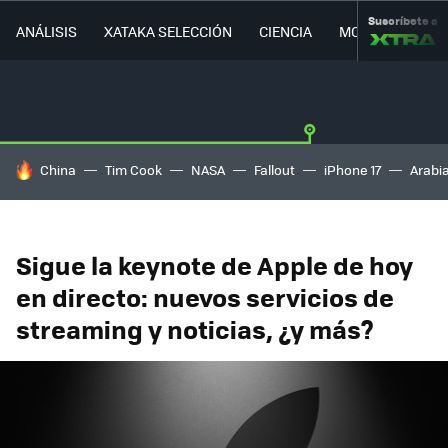
Suscríbete a
ANÁLISIS
XATAKA SELECCIÓN
CIENCIA
MOVILIDAD
HOY SE HABLA DE
China
Tim Cook
NASA
Fallout
iPhone 17
Arabi
Sigue la keynote de Apple de hoy
en directo: nuevos servicios de
streaming y noticias, ¿y más?