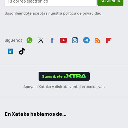
SUSCRIBIR
Suscribiéndote aceptas nuestra
política de privacidad
Síguenos
Wh
Twit
Fac
You
Inst
Tele
RSS
Flip
ats
ter
ebo
tub
agr
gra
boa
Link
Tikt
App
ok
e
am
m
rd
edI
ok
Suscríbete a
n
Apoya a Xataka y disfruta ventajas exclusivas
En Xataka hablamos de...