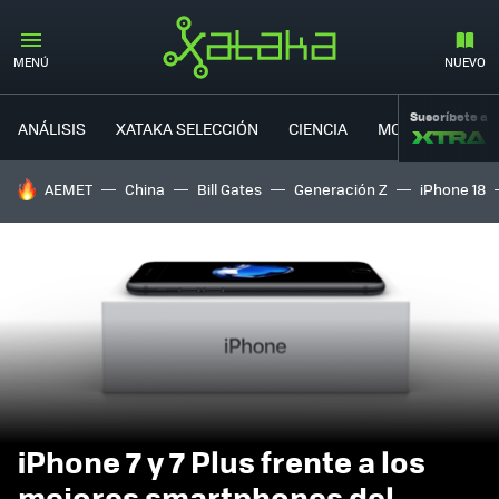
MENÚ
NUEVO
Suscríbete a
ANÁLISIS
XATAKA SELECCIÓN
CIENCIA
MOVILIDAD
HOY SE HABLA DE
AEMET
China
Bill Gates
Generación Z
iPhone 18
iPhone 7 y 7 Plus frente a los
mejores smartphones del