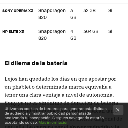
Snapdragon
3
32 GB
Sí
SONY XPERIA XZ
820
GB
Snapdragon
4
364 GB
Sí
HP ELITE X3
820
GB
El dilema de la batería
Lejos han quedado los días en que apostar por
un phablet o determinada marca equivalía a
tener una clara ventaja a nivel de autonomía.
Sony ya no es sinónimo de duración de batería
Utilizamos cookies de terceros para generar estadísticas
diferencial ni tampoco los phablets sacan tanta
de audiencia y mostrar publicidad personalizada
analizando tu navegación. Si sigues navegando estarás
ventaja a los smartphones de menos diagonal de
aceptando su uso.
Más información
pantalla.
La carrera por el grosor reducido y la