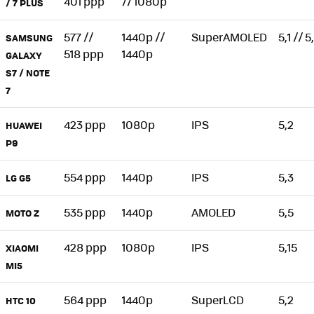
401 ppp
// 1080p
/ 7 PLUS
577 //
1440p //
SuperAMOLED
5,1 // 5
SAMSUNG
518 ppp
1440p
GALAXY
S7 / NOTE
7
423 ppp
1080p
IPS
5,2
HUAWEI
P9
554 ppp
1440p
IPS
5,3
LG G5
535 ppp
1440p
AMOLED
5,5
MOTO Z
428 ppp
1080p
IPS
5,15
XIAOMI
MI5
564 ppp
1440p
SuperLCD
5,2
HTC 10