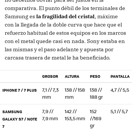
comparativa. El punto débil de los terminales de
Samsung es
la fragilidad del cristal
, máxime
con la llegada de la doble curva que hace que el
refuerzo habitual de estos equipos en los marcos
con el metal quede casi en nada. Sony estaba en
las mismas y el paso adelante y apuesta por
carcasa trasera de metal le ha beneficiado.
GROSOR
ALTURA
PESO
PANTALLA
7,1 // 7,3
138 // 158
138 //
4,7 // 5,5
IPHONE 7 / 7 PLUS
mm
mm
188 gr
7,9 //
142 //
152
5,1 // 5,7
SAMSUNG
7,9 mm
153,5 mm
//169
GALAXY S7 / NOTE
gr
7