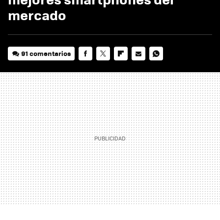
mercado
91 comentarios
FACEBOOK
TWITTER
FLIPBOARD
E-
WHATSAPP
MAIL