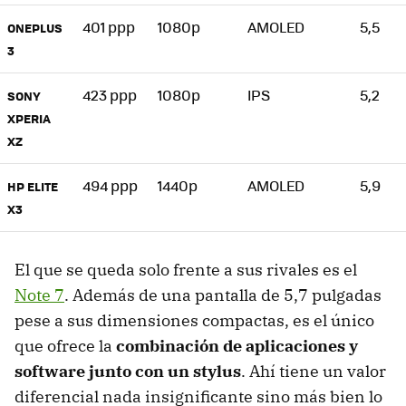
401 ppp
1080p
AMOLED
5,5
ONEPLUS
3
423 ppp
1080p
IPS
5,2
SONY
XPERIA
XZ
494 ppp
1440p
AMOLED
5,9
HP ELITE
X3
El que se queda solo frente a sus rivales es el
Note 7
. Además de una pantalla de 5,7 pulgadas
pese a sus dimensiones compactas, es el único
que ofrece la
combinación de aplicaciones y
software junto con un stylus
. Ahí tiene un valor
diferencial nada insignificante sino más bien lo