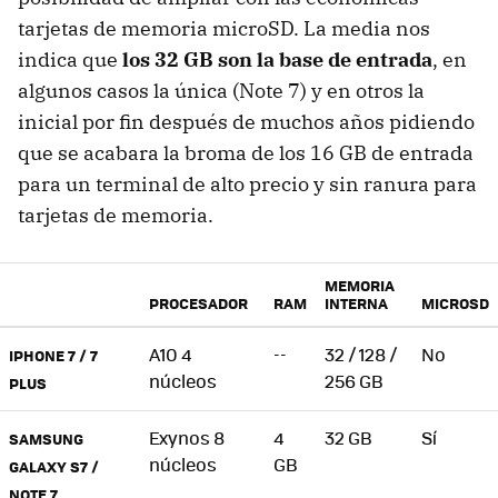
tarjetas de memoria microSD. La media nos
indica que
los 32 GB son la base de entrada
, en
algunos casos la única (Note 7) y en otros la
inicial por fin después de muchos años pidiendo
que se acabara la broma de los 16 GB de entrada
para un terminal de alto precio y sin ranura para
tarjetas de memoria.
MEMORIA
PROCESADOR
RAM
INTERNA
MICROSD
A10 4
--
32 / 128 /
No
IPHONE 7 / 7
núcleos
256 GB
PLUS
Exynos 8
4
32 GB
Sí
SAMSUNG
núcleos
GB
GALAXY S7 /
NOTE 7