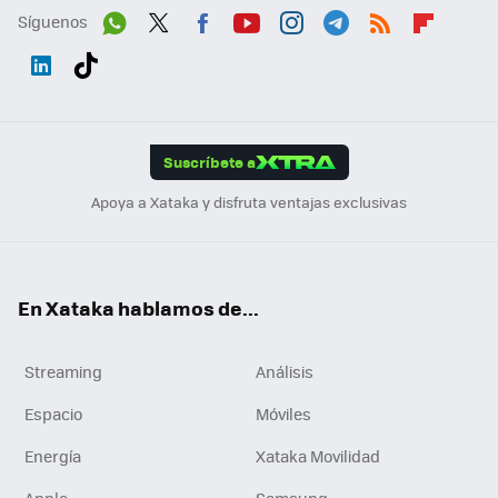
Síguenos
Wh
Twit
Fac
You
Inst
Tele
RSS
Flip
ats
ter
ebo
tub
agr
gra
boa
Link
Tikt
App
ok
e
am
m
rd
edI
ok
Suscríbete a
n
Apoya a Xataka y disfruta ventajas exclusivas
En Xataka hablamos de...
Streaming
Análisis
Espacio
Móviles
Energía
Xataka Movilidad