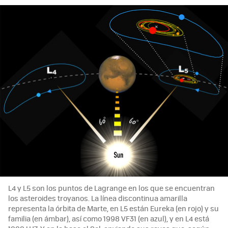
L4 y L5 son los puntos de Lagrange en los que se encuentran
los asteroides troyanos. La línea discontinua amarilla
representa la órbita de Marte, en L5 están Eureka (en rojo) y su
familia (en ámbar), así como 1998 VF31 (en azul), y en L4 está