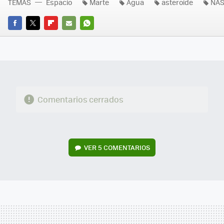
TEMAS
Espacio
Marte
Agua
asteroide
NA
FACEBOOK
TWITTER
FLIPBOARD
E-
WHATSAPP
MAIL
Comentarios cerrados
VER
5 COMENTARIOS