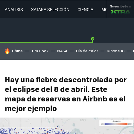
Suscríbete a
ANÁLISIS
XATAKA SELECCIÓN
CIENCIA
MOVILIDAD
HOY SE HABLA DE
China
Tim Cook
NASA
Ola de calor
iPhone 18
Hay una fiebre descontrolada por
el eclipse del 8 de abril. Este
mapa de reservas en Airbnb es el
mejor ejemplo