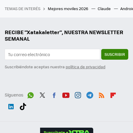
TEMAS DE INTERÉS
Mejores moviles 2026
Claude
Androi
RECIBE "Xatakaletter", NUESTRA NEWSLETTER
SEMANAL
SUSCRIBIR
Suscribiéndote aceptas nuestra
política de privacidad
Síguenos
Wh
Twit
Fac
You
Inst
Tele
RSS
Flip
ats
ter
ebo
tub
agr
gra
boa
Link
Tikt
App
ok
e
am
m
rd
edI
ok
Suscríbete a