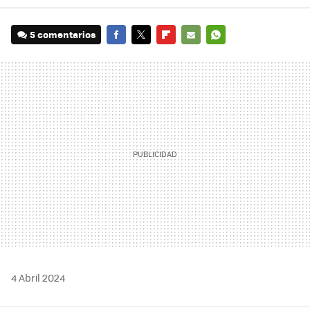
5 comentarios
FACEBOOK
TWITTER
FLIPBOARD
E-
WHATSAPP
MAIL
4 Abril 2024