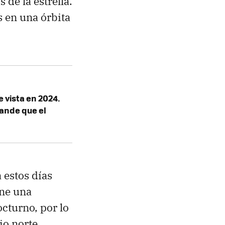
 de la estrella.
s en una órbita
 vista en 2024.
rande que el
 estos días
ene una
octurno, por lo
io norte.