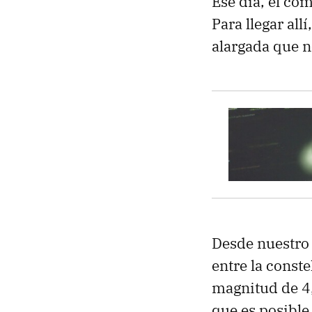
Ese día, el com
Para llegar al
alargada que n
Desde nuestro 
entre la conste
magnitud de 4,7
que es posible