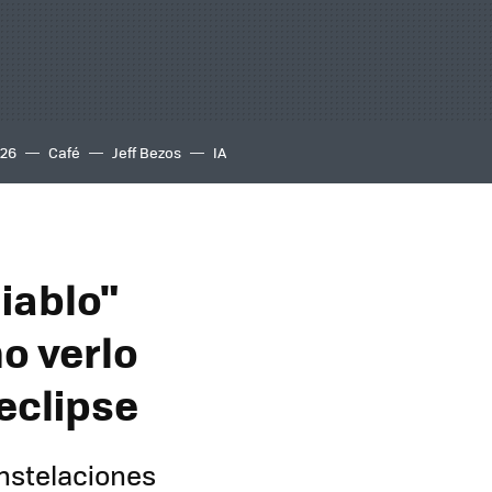
S26
Café
Jeff Bezos
IA
iablo"
mo verlo
 eclipse
nstelaciones