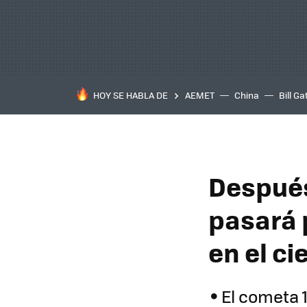
HOY SE HABLA DE
AEMET
China
Bill Ga
Después
pasará p
en el ci
El cometa 