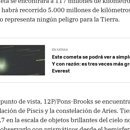
eta se encontrará a 117 millones de kilómetros
lí, habrá recorrido 5.000 millones de kilómetro
o representa ningún peligro para la Tierra.
EN XATAKA
Este cometa se podrá ver a simple
Y con razón: es tres veces más g
Everest
punto de vista, 12P/Pons-Brooks se encuentra
lación de Piscis y la constelación de Aries. Ti
 en la escala de objetos brillantes del cielo n
 observarlo con prismáticos desde el hemisfer