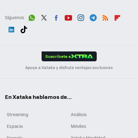
Síguenos
Wh
Twit
Fac
You
Inst
Tele
RSS
Flip
ats
ter
ebo
tub
agr
gra
boa
Link
Tikt
App
ok
e
am
m
rd
edI
ok
Suscríbete a
n
Apoya a Xataka y disfruta ventajas exclusivas
En Xataka hablamos de...
Streaming
Análisis
Espacio
Móviles
Energía
Xataka Movilidad