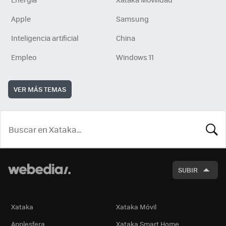
Apple
Samsung
Inteligencia artificial
China
Empleo
Windows 11
VER MÁS TEMAS
BUSCA
SUBIR
Xataka
Xataka Móvil
Applesfera
Xataka Smart Home