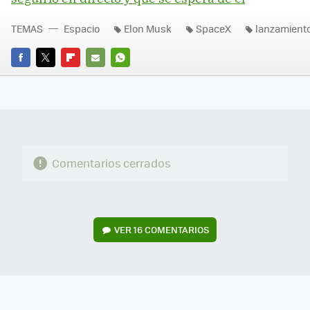
TEMAS
Espacio
Elon Musk
SpaceX
lanzamient
FACEBOOK
TWITTER
FLIPBOARD
E-
WHATSAPP
MAIL
Comentarios cerrados
VER
16 COMENTARIOS