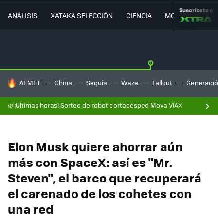
Suscríbete a
ANÁLISIS
XATAKA SELECCIÓN
CIENCIA
MOVILIDAD
HOY SE HABLA DE
AEMET
China
Sequía
Waze
Fallout
Generació
🌿¡Últimas horas! Sorteo de robot cortacésped Mova ViAX
Elon Musk quiere ahorrar aún
más con SpaceX: así es "Mr.
Steven", el barco que recuperará
el carenado de los cohetes con
una red