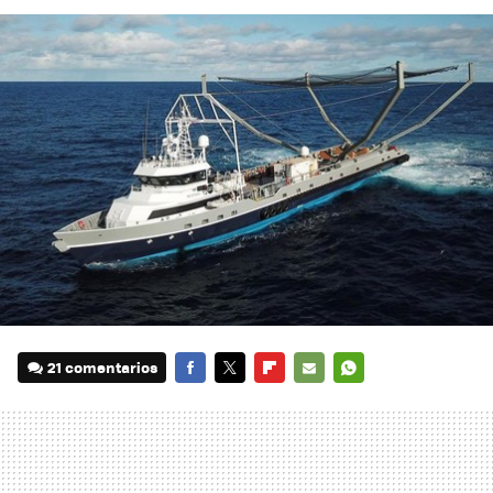
21 comentarios
FACEBOOK
TWITTER
FLIPBOARD
E-
WHATSAPP
MAIL