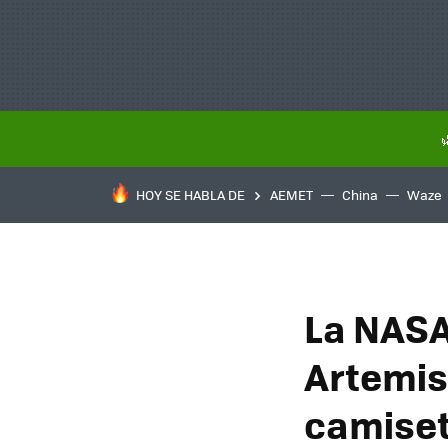
HOY SE HABLA DE
AEMET
China
Waze
La NASA
Artemis
camiset