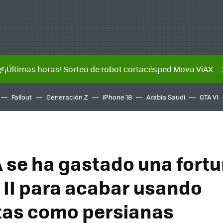
🌿¡Últimas horas! Sorteo de robot cortacésped Mova ViAX
Fallout
Generación Z
iPhone 18
Arabia Saudí
GTA VI
 se ha gastado una fortu
 II para acabar usando
as como persianas