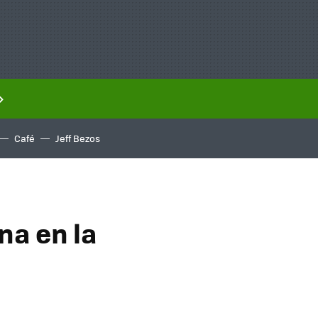
Café
Jeff Bezos
na en la