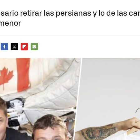
sario retirar las persianas y lo de las c
 menor
FACEBOOK
TWITTER
FLIPBOARD
E-
MAIL