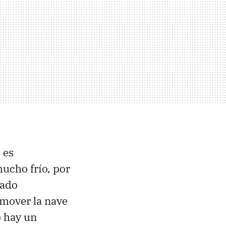
 es
mucho frío, por
tado
ó mover la nave
o hay un