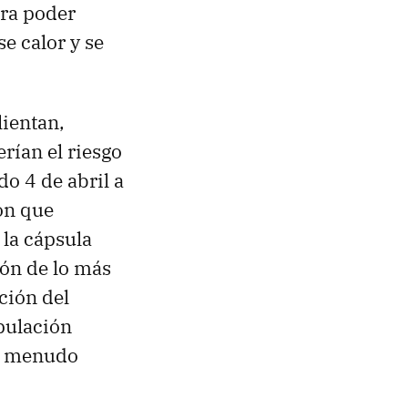
ara poder
e calor y se
lientan,
erían el riesgo
o 4 de abril a
ron que
 la cápsula
ón de lo más
ción del
pulación
ro menudo