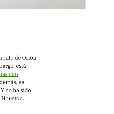
miento de Orión
bargo, está
mas con
 además, se
. Y no ha sido
de Houston.