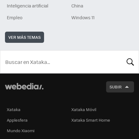
Inteligencia artificial
China
Empleo
Windows 11
VER MÁS TEMAS
BUSCA
SUBIR
Xataka
Xataka Móvil
Applesfera
Xataka Smart Home
Mundo Xiaomi