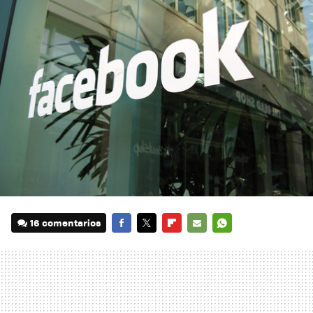
16 comentarios
FACEBOOK
TWITTER
FLIPBOARD
E-
WHATSAPP
MAIL