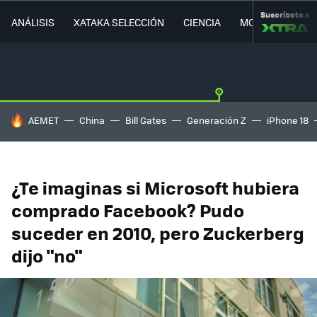
Suscríbete a
ANÁLISIS
XATAKA SELECCIÓN
CIENCIA
MOVILIDAD
HOY SE HABLA DE
AEMET
China
Bill Gates
Generación Z
iPhone 18
¿Te imaginas si Microsoft hubiera
comprado Facebook? Pudo
suceder en 2010, pero Zuckerberg
dijo "no"