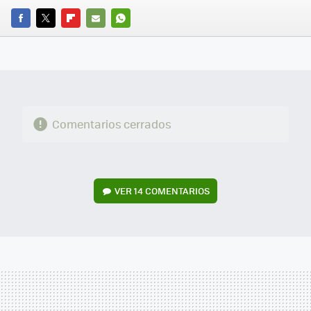
FACEBOOK
TWITTER
FLIPBOARD
E-
WHATSAPP
MAIL
Comentarios cerrados
VER
14 COMENTARIOS