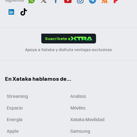
Wh
Twit
Fac
You
Inst
Tele
RSS
Flip
ats
ter
ebo
tub
agr
gra
boa
Link
Tikt
App
ok
e
am
m
rd
edI
ok
Suscríbete a
n
Apoya a Xataka y disfruta ventajas exclusivas
En Xataka hablamos de...
Streaming
Análisis
Espacio
Móviles
Energía
Xataka Movilidad
Apple
Samsung