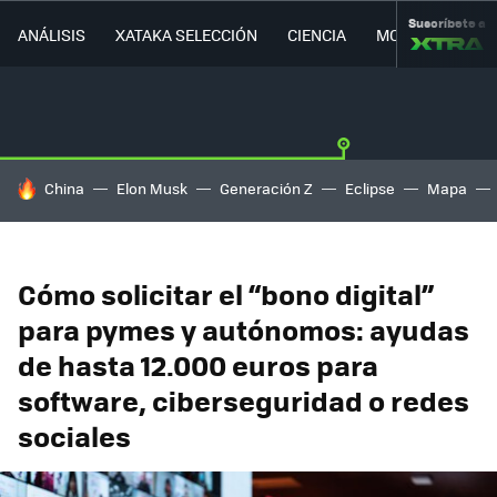
Suscríbete a
ANÁLISIS
XATAKA SELECCIÓN
CIENCIA
MOVILIDAD
HOY SE HABLA DE
China
Elon Musk
Generación Z
Eclipse
Mapa
Cómo solicitar el “bono digital”
para pymes y autónomos: ayudas
de hasta 12.000 euros para
software, ciberseguridad o redes
sociales