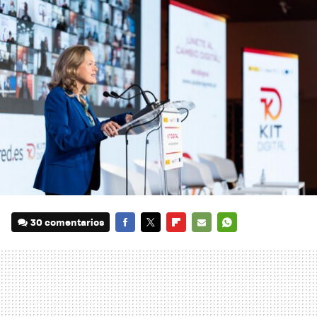
30 comentarios
FACEBOOK
TWITTER
FLIPBOARD
E-
WHATSAPP
MAIL