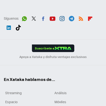
Síguenos
Wh
Twit
Fac
You
Inst
Tele
RSS
Flip
ats
ter
ebo
tub
agr
gra
boa
Link
Tikt
App
ok
e
am
m
rd
edI
ok
Suscríbete a
n
Apoya a Xataka y disfruta ventajas exclusivas
En Xataka hablamos de...
Streaming
Análisis
Espacio
Móviles