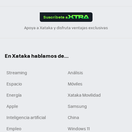
App
ok
e
am
m
rd
edI
ok
Suscríbete a
n
Apoya a Xataka y disfruta ventajas exclusivas
En Xataka hablamos de...
Streaming
Análisis
Espacio
Móviles
Energía
Xataka Movilidad
Apple
Samsung
Inteligencia artificial
China
Empleo
Windows 11