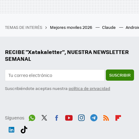
TEMAS DE INTERÉS
Mejores moviles 2026
Claude
Androi
RECIBE "Xatakaletter", NUESTRA NEWSLETTER
SEMANAL
SUSCRIBIR
Suscribiéndote aceptas nuestra
política de privacidad
Síguenos
Wh
Twit
Fac
You
Inst
Tele
RSS
Flip
ats
ter
ebo
tub
agr
gra
boa
Link
Tikt