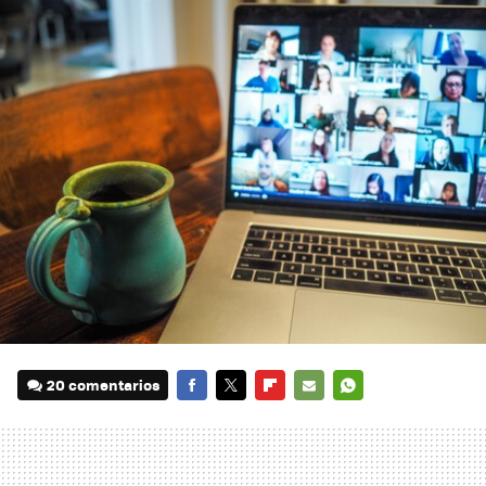
20 comentarios
FACEBOOK
TWITTER
FLIPBOARD
E-
WHATSAPP
MAIL