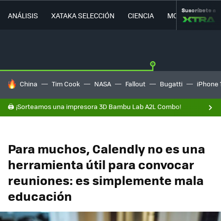
Suscríbete a
ANÁLISIS
XATAKA SELECCIÓN
CIENCIA
MOVILIDAD
HOY SE HABLA DE
China
Tim Cook
NASA
Fallout
Bugatti
iPhone 
🖨️ ¡Sorteamos una impresora 3D Bambu Lab A2L Combo!
Para muchos, Calendly no es una
herramienta útil para convocar
reuniones: es simplemente mala
educación