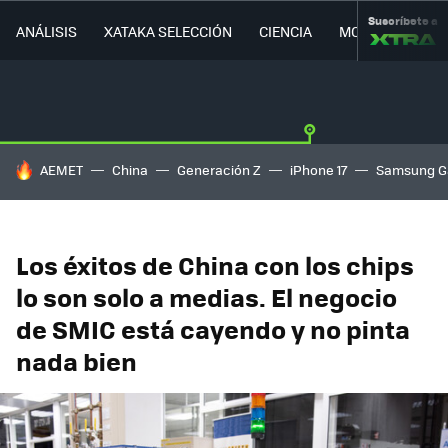
Suscríbete a
ANÁLISIS
XATAKA SELECCIÓN
CIENCIA
MOVILIDAD
HOY SE HABLA DE
AEMET
China
Generación Z
iPhone 17
Samsung G
Los éxitos de China con los chips
lo son solo a medias. El negocio
de SMIC está cayendo y no pinta
nada bien