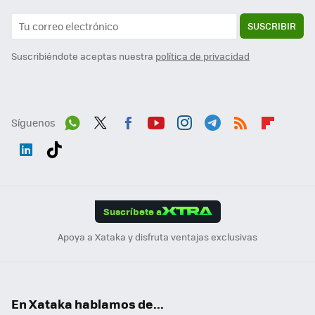
SUSCRIBIR
Suscribiéndote aceptas nuestra
política de privacidad
Síguenos
Wh
Twit
Fac
You
Inst
Tele
RSS
Flip
ats
ter
ebo
tub
agr
gra
boa
Link
Tikt
App
ok
e
am
m
rd
edI
ok
Suscríbete a
n
Apoya a Xataka y disfruta ventajas exclusivas
En Xataka hablamos de...