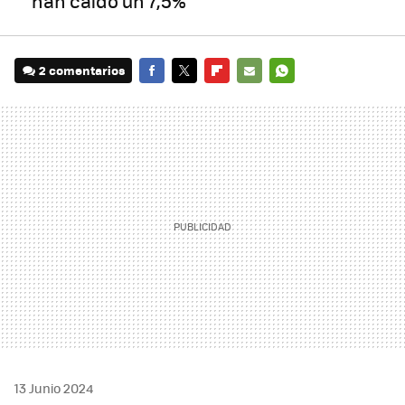
han caído un 7,5%
2 comentarios
FACEBOOK
TWITTER
FLIPBOARD
E-
WHATSAPP
MAIL
13 Junio 2024