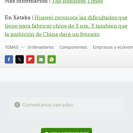
Más información |
The Business Times
En Xataka |
Huawei reconoce las dificultades que
tiene para fabricar chips de 3 nm. Y también que
la ambición de China dará un frenazo
TEMAS
Ordenadores
Componentes
Empresas y econom
FACEBOOK
TWITTER
FLIPBOARD
E-
WHATSAPP
MAIL
Comentarios cerrados