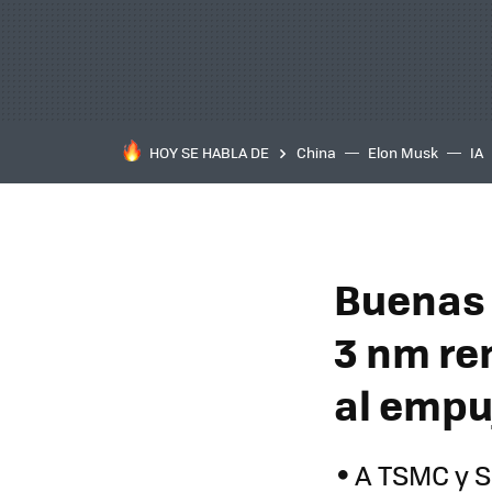
HOY SE HABLA DE
China
Elon Musk
IA
Buenas 
3 nm re
al empu
A TSMC y S