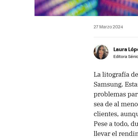
27 Marzo 2024
Laura Lóp
Editora Sénio
La litografía d
Samsung. Esta
problemas pa
sea de al men
clientes, aunq
Pese a todo, d
llevar el rend