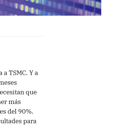
 a TSMC. Y a
 meses
Necesitan que
aer más
 es del 90%.
ultades para