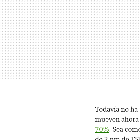
Todavía no ha 
mueven ahora 
70%
. Sea como
de 3 nm de TSM