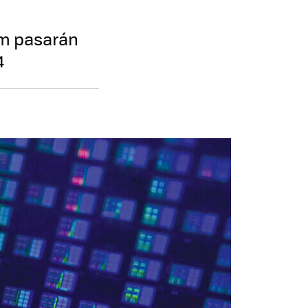
nm pasarán
4