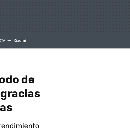
GTA
Xiaomi
nodo de
 gracias
sas
 rendimiento