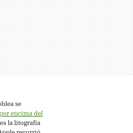
oblea se
 por encima del
s la litografía
Apple recurrió