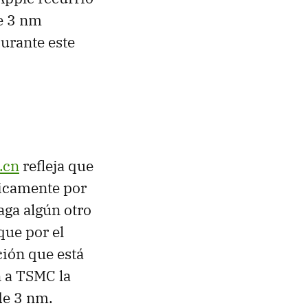
de 3 nm
urante este
.cn
refleja que
nicamente por
haga algún otro
ue por el
ción que está
n a TSMC la
de 3 nm.