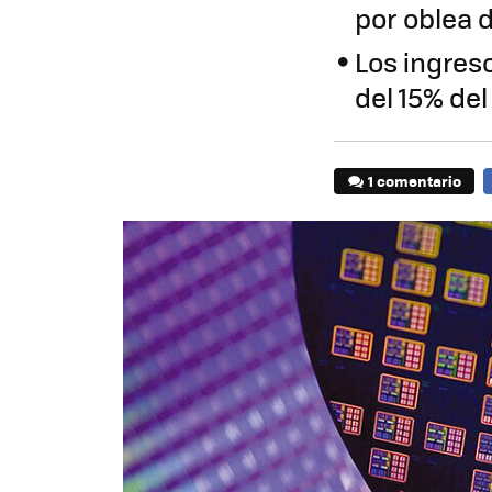
por oblea 
Los ingres
del 15% de
1 comentario