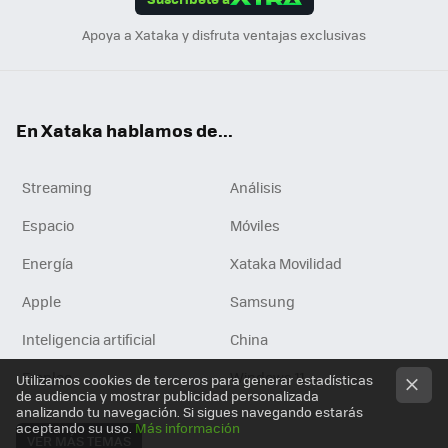
n
Apoya a Xataka y disfruta ventajas exclusivas
En Xataka hablamos de...
Streaming
Análisis
Espacio
Móviles
Energía
Xataka Movilidad
Apple
Samsung
Inteligencia artificial
China
Empleo
Windows 11
Utilizamos cookies de terceros para generar estadísticas
de audiencia y mostrar publicidad personalizada
analizando tu navegación. Si sigues navegando estarás
aceptando su uso.
Más información
VER MÁS TEMAS