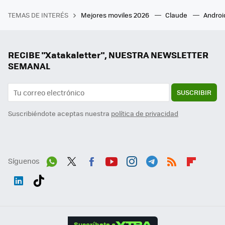
TEMAS DE INTERÉS
Mejores moviles 2026
Claude
Androi
RECIBE "Xatakaletter", NUESTRA NEWSLETTER
SEMANAL
SUSCRIBIR
Suscribiéndote aceptas nuestra
política de privacidad
Síguenos
Wh
Twit
Fac
You
Inst
Tele
RSS
Flip
ats
ter
ebo
tub
agr
gra
boa
Link
Tikt
App
ok
e
am
m
rd
edI
ok
Suscríbete a