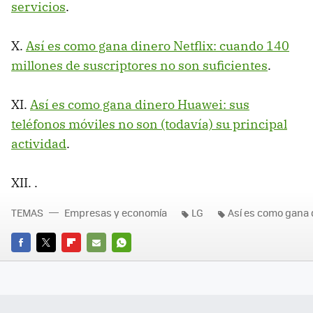
servicios
.
X.
Así es como gana dinero Netflix: cuando 140
millones de suscriptores no son suficientes
.
XI.
Así es como gana dinero Huawei: sus
teléfonos móviles no son (todavía) su principal
actividad
.
XII.
.
TEMAS
Empresas y economía
LG
Así es como gana 
FACEBOOK
TWITTER
FLIPBOARD
E-
WHATSAPP
MAIL