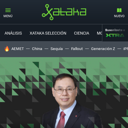
MENÚ
NUEVO
Suscríbete a
ANÁLISIS
XATAKA SELECCIÓN
CIENCIA
MOVILIDAD
HOY SE HABLA DE
AEMET
China
Sequía
Fallout
Generación Z
iP