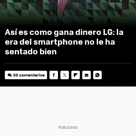
Así es como gana dinero LG: la
era del smartphone no le ha
sentado bien
30 comentarios
FACEBOOK
TWITTER
FLIPBOARD
E-
WHATSAPP
MAIL