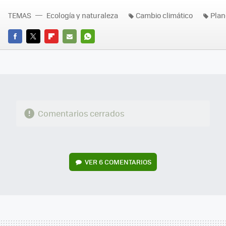
TEMAS
Ecología y naturaleza
Cambio climático
Plan
FACEBOOK
TWITTER
FLIPBOARD
E-
WHATSAPP
MAIL
Comentarios cerrados
VER
6 COMENTARIOS