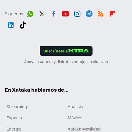
Síguenos
Wh
Twit
Fac
You
Inst
Tele
RSS
Flip
ats
ter
ebo
tub
agr
gra
boa
Link
Tikt
App
ok
e
am
m
rd
edI
ok
Suscríbete a
n
Apoya a Xataka y disfruta ventajas exclusivas
En Xataka hablamos de...
Streaming
Análisis
Espacio
Móviles
Energía
Xataka Movilidad