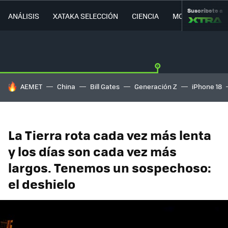
Suscríbete a
ANÁLISIS
XATAKA SELECCIÓN
CIENCIA
MOVILIDAD
HOY SE HABLA DE
AEMET
China
Bill Gates
Generación Z
iPhone 18
La Tierra rota cada vez más lenta
y los días son cada vez más
largos. Tenemos un sospechoso:
el deshielo