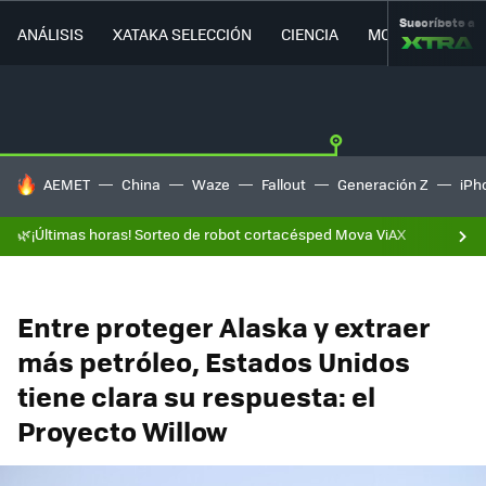
Suscríbete a
ANÁLISIS
XATAKA SELECCIÓN
CIENCIA
MOVILIDAD
HOY SE HABLA DE
AEMET
China
Waze
Fallout
Generación Z
iPh
🌿¡Últimas horas! Sorteo de robot cortacésped Mova ViAX
Entre proteger Alaska y extraer
más petróleo, Estados Unidos
tiene clara su respuesta: el
Proyecto Willow