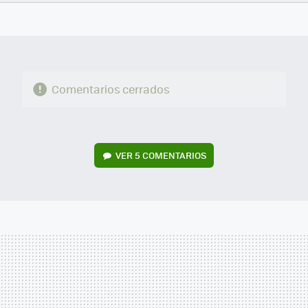
FACEBOOK
TWITTER
FLIPBOARD
E-
WHATSAPP
MAIL
Comentarios cerrados
VER
5 COMENTARIOS