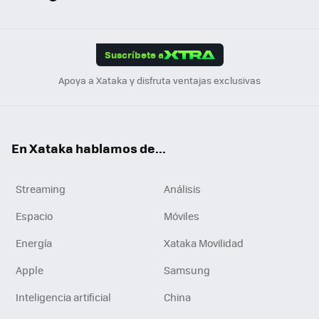
ats
ter
ebo
tub
agr
gra
boa
Link
Tikt
App
ok
e
am
m
rd
edI
ok
Suscríbete a
n
Apoya a Xataka y disfruta ventajas exclusivas
En Xataka hablamos de...
Streaming
Análisis
Espacio
Móviles
Energía
Xataka Movilidad
Apple
Samsung
Inteligencia artificial
China