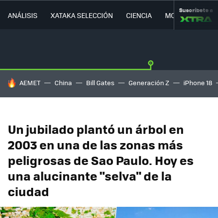
Suscríbete a
ANÁLISIS
XATAKA SELECCIÓN
CIENCIA
MOVILIDAD
HOY SE HABLA DE
AEMET
China
Bill Gates
Generación Z
iPhone 18
Un jubilado plantó un árbol en
2003 en una de las zonas más
peligrosas de Sao Paulo. Hoy es
una alucinante "selva" de la
ciudad