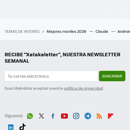
TEMAS DE INTERÉS
Mejores moviles 2026
Claude
Androi
RECIBE "Xatakaletter", NUESTRA NEWSLETTER
SEMANAL
SUSCRIBIR
Suscribiéndote aceptas nuestra
política de privacidad
Síguenos
Wh
Twit
Fac
You
Inst
Tele
RSS
Flip