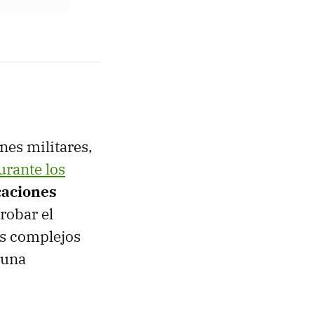
nes militares,
urante los
caciones
robar el
es complejos
 una