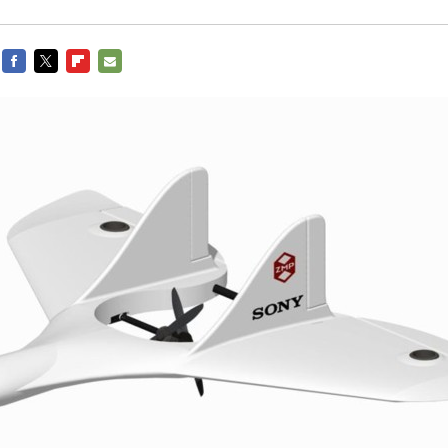
FACEBOOK
TWITTER
FLIPBOARD
E-
MAIL