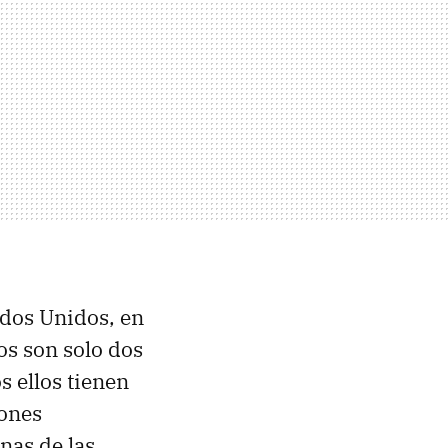
ados Unidos, en
os son solo dos
s ellos tienen
rones
unas de las