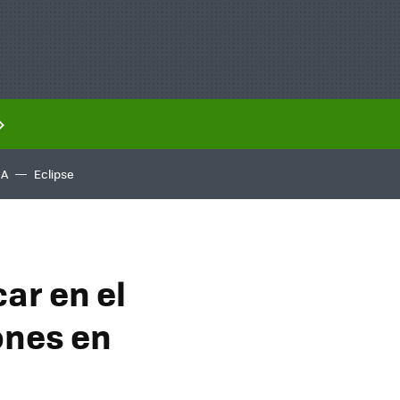
IA
Eclipse
ar en el
ones en