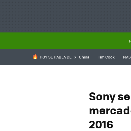
HOY SE HABLA DE
China
Tim Cook
NAS
Sony se
mercado
2016