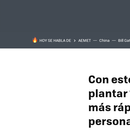
HOY SE HABLA DE
AEMET
China
Bill Ga
Con est
plantar
más ráp
person