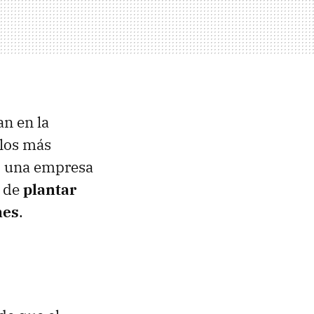
n en la
 los más
, una empresa
z de
plantar
nes
.