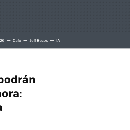
S26
Café
Jeff Bezos
IA
 podrán
hora:
a