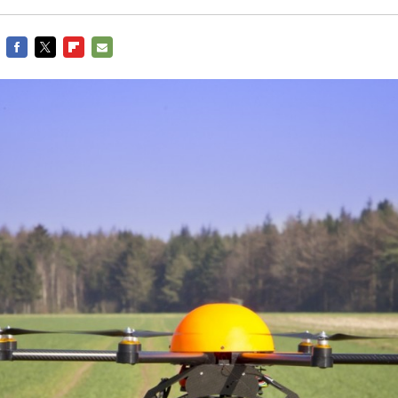
FACEBOOK
TWITTER
FLIPBOARD
E-
MAIL