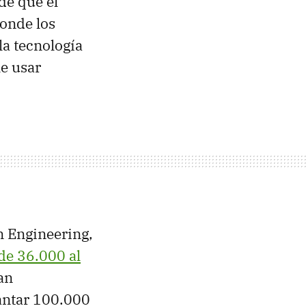
de que el
donde los
la tecnología
le usar
 Engineering,
de 36.000 al
an
lantar 100.000