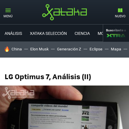
MENÚ
NUEVO
Suscríbete a
ANÁLISIS
XATAKA SELECCIÓN
CIENCIA
MOVILIDAD
HOY SE HABLA DE
China
Elon Musk
Generación Z
Eclipse
Mapa
LG Optimus 7, Análisis (II)