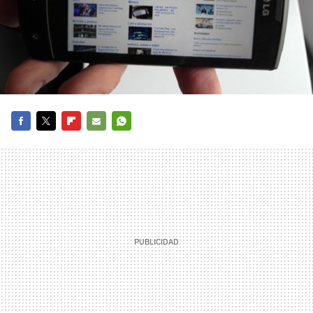
FACEBOOK
TWITTER
FLIPBOARD
E-
WHATSAPP
MAIL