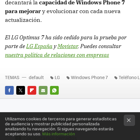
decantará la
capacidad de Windows Phone 7
para mejorar
y evolucionar con cada nueva
actualización.
El LG Optimus 7 ha sido cedido para la prueba por
parte de
LG España
y
Movistar
. Puedes consultar
nuestra política de relaciones con empresas
TEMAS
default
LG
Windows Phone 7
Teléfono 
FACEBOOK
TWITTER
FLIPBOARD
E-
WHATSAPP
MAIL
Utilizamos cookies de terceros para generar estadísticas
de audiencia y mostrar publicidad personalizada
analizando tu navegación. Si sigues navegando estarás
aceptando su uso.
Más información
Comentarios cerrados