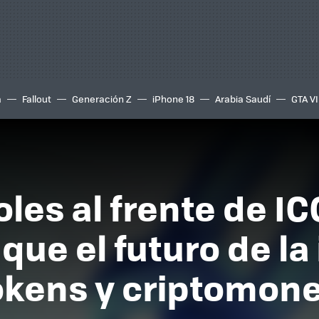
a
Fallout
Generación Z
iPhone 18
Arabia Saudí
GTA VI
les al frente de IC
que el futuro de la
tokens y criptomon