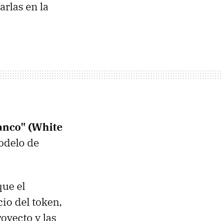
arlas en la
lanco" (White
odelo de
que el
io del token,
royecto y las