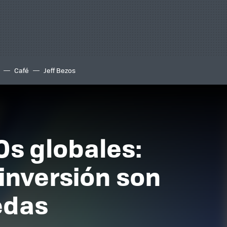
Café
Jeff Bezos
Os globales:
 inversión son
edas