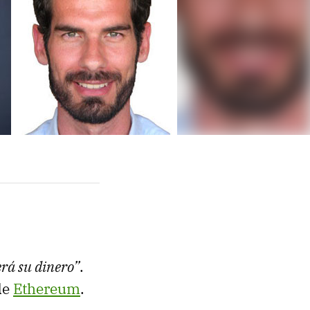
rá su dinero”
.
de
Ethereum
.