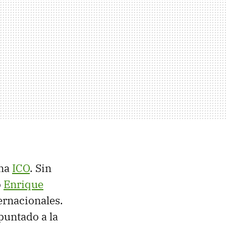
una
ICO
. Sin
o
Enrique
ernacionales.
puntado a la