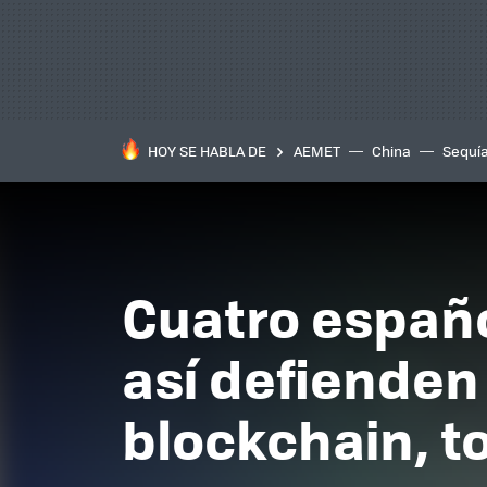
HOY SE HABLA DE
AEMET
China
Sequí
Cuatro españo
así defienden 
blockchain, 