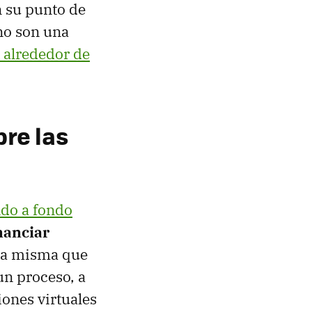
n su punto de
 no son una
 alrededor de
re las
ndo a fondo
nanciar
 la misma que
un proceso, a
iones virtuales