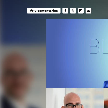
9 comentarios
FACEBOOK
TWITTER
FLIPBOARD
E-
MAIL