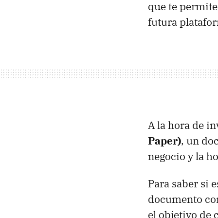
que te permiten
futura platafor
A la hora de i
Paper)
, un do
negocio y la ho
Para saber si 
documento cont
el objetivo de 