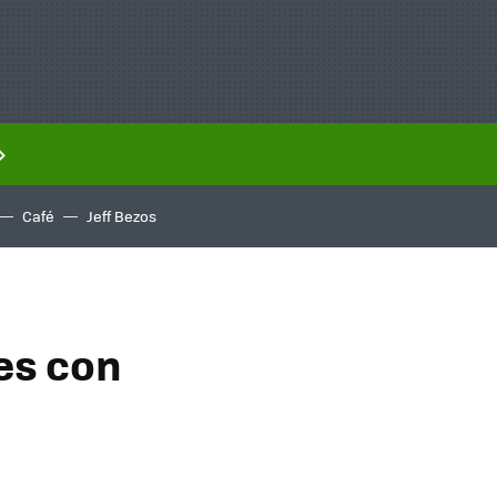
Café
Jeff Bezos
es con