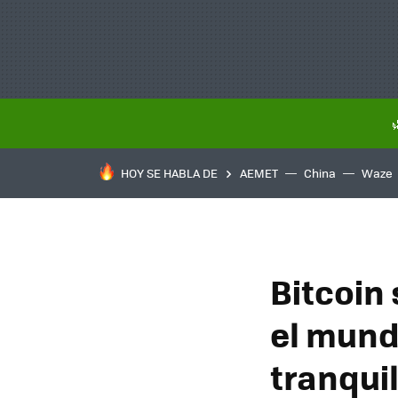
HOY SE HABLA DE
AEMET
China
Waze
Bitcoin
el mund
tranqui