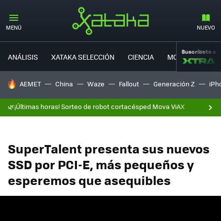
MENÚ
NUEVO
Suscríbete a
ANÁLISIS
XATAKA SELECCIÓN
CIENCIA
MOVILIDAD
HOY SE HABLA DE
AEMET
China
Waze
Fallout
Generación Z
iPh
🌿¡Últimas horas! Sorteo de robot cortacésped Mova ViAX
SuperTalent presenta sus nuevos
SSD por PCI-E, más pequeños y
esperemos que asequibles