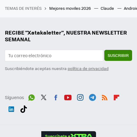
TEMAS DE INTERÉS
Mejores moviles 2026
Claude
Androi
RECIBE "Xatakaletter", NUESTRA NEWSLETTER
SEMANAL
SUSCRIBIR
Suscribiéndote aceptas nuestra
política de privacidad
Síguenos
Wh
Twit
Fac
You
Inst
Tele
RSS
Flip
ats
ter
ebo
tub
agr
gra
boa
Link
Tikt
App
ok
e
am
m
rd
edI
ok
Suscríbete a