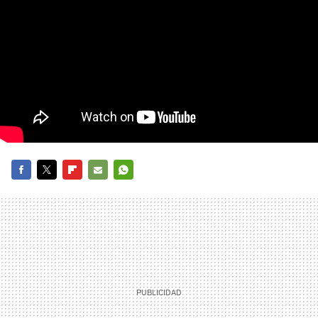
FACEBOOK
TWITTER
FLIPBOARD
E-
WHATSAPP
MAIL