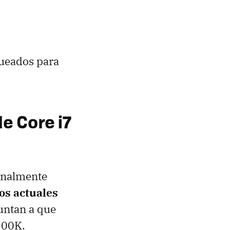
queados para
de Core i7
finalmente
los actuales
untan a que
600K.