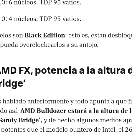
0: 6 núcleos,
TDP
95 vatios.
0: 4 núcleos,
TDP
95 vatios.
elos son
Black Edition
, esto es, están desblo
 pueda overclockearlos a su antojo.
AMD
FX, potencia a la altura 
ridge’
 hablado anteriormente y todo apunta a que 
do así.
AMD
Bulldozer estará a la altura de 
‘Sandy Bridge’
, y de hecho algunos medios ap
potentes que el modelo puntero de Intel, el 2