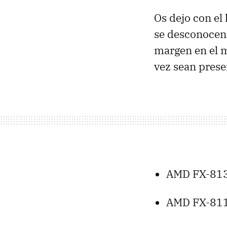
Os dejo con el
se desconocen 
margen en el
vez sean prese
AMD
FX-813
AMD
FX-811