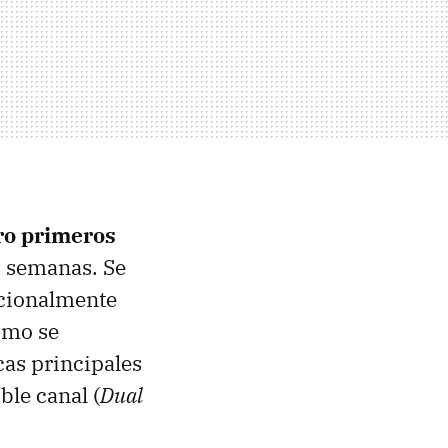
ro primeros
s semanas. Se
icionalmente
omo se
cas principales
le canal (
Dual