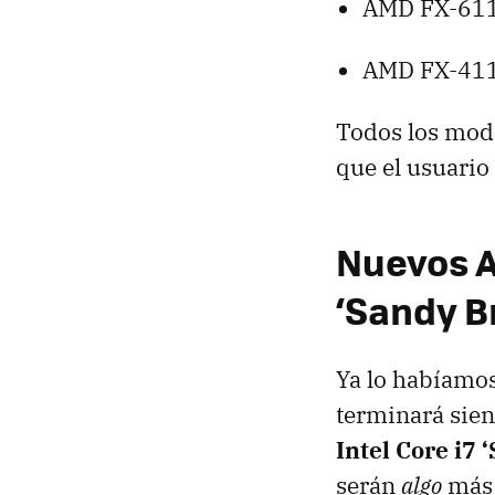
AMD
FX-611
AMD
FX-411
Todos los mod
que el usuario
Nuevos
‘Sandy B
Ya lo habíamos
terminará sien
Intel Core i7 
serán
algo
más 