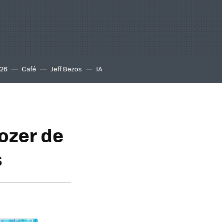
S26
Café
Jeff Bezos
IA
ozer de
s