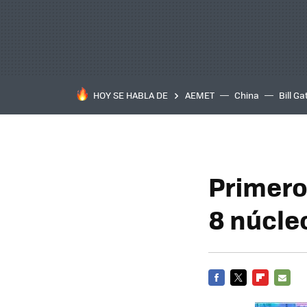
HOY SE HABLA DE
AEMET
China
Bill Ga
Primero
8 núcle
FACEBOOK
TWITTER
FLIPBOARD
E-