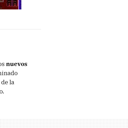
los
nuevos
minado
 de la
o.