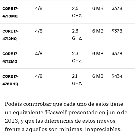
4/8
2.5
6 MB
$378
CORE I7-
GHz.
4710MQ
4/8
2.3
6 MB
$378
CORE I7-
GHz.
4712HQ
4/8
2.3
6 MB
$378
CORE I7-
GHz.
4712MQ
4/8
2.1
6 MB
$434
CORE I7-
GHz.
4760HQ
Podéis comprobar que cada uno de estos tiene
un equivalente 'Haswell' presentado en junio de
2013, y que las diferencias de estos nuevos
frente a aquellos son mínimas, inapreciables.