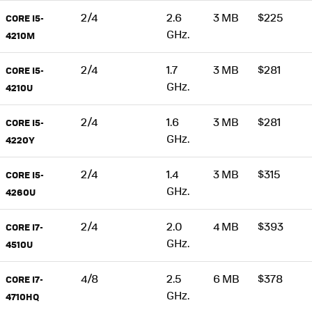
2/4
2.6
3 MB
$225
CORE I5-
GHz.
4210M
2/4
1.7
3 MB
$281
CORE I5-
GHz.
4210U
2/4
1.6
3 MB
$281
CORE I5-
GHz.
4220Y
2/4
1.4
3 MB
$315
CORE I5-
GHz.
4260U
2/4
2.0
4 MB
$393
CORE I7-
GHz.
4510U
4/8
2.5
6 MB
$378
CORE I7-
GHz.
4710HQ