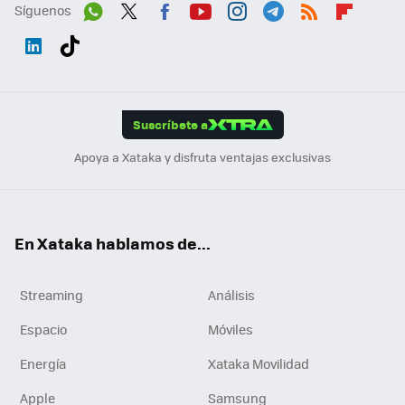
Síguenos
Wh
Twit
Fac
You
Inst
Tele
RSS
Flip
ats
ter
ebo
tub
agr
gra
boa
Link
Tikt
App
ok
e
am
m
rd
edI
ok
Suscríbete a
n
Apoya a Xataka y disfruta ventajas exclusivas
En Xataka hablamos de...
Streaming
Análisis
Espacio
Móviles
Energía
Xataka Movilidad
Apple
Samsung