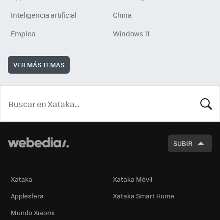
Inteligencia artificial
China
Empleo
Windows 11
VER MÁS TEMAS
BUSCA
SUBIR
Xataka
Xataka Móvil
Applesfera
Xataka Smart Home
Mundo Xiaomi