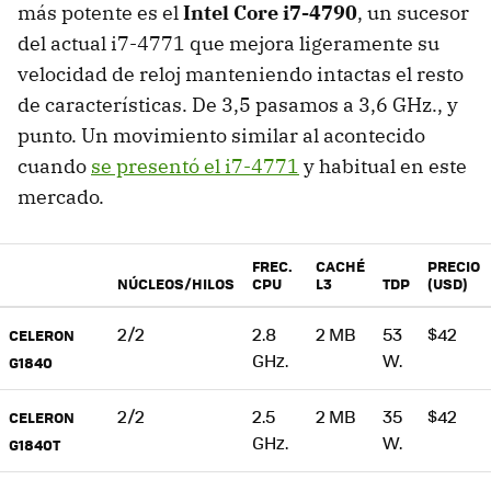
más potente es el
Intel Core i7-4790
, un sucesor
del actual i7-4771 que mejora ligeramente su
velocidad de reloj manteniendo intactas el resto
de características. De 3,5 pasamos a 3,6 GHz., y
punto. Un movimiento similar al acontecido
cuando
se presentó el i7-4771
y habitual en este
mercado.
FREC.
CACHÉ
PRECIO
NÚCLEOS/HILOS
CPU
L3
TDP
(USD)
2/2
2.8
2 MB
53
$42
CELERON
GHz.
W.
G1840
2/2
2.5
2 MB
35
$42
CELERON
GHz.
W.
G1840T