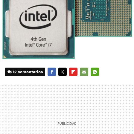
12 comentarios
FACEBOOK
TWITTER
FLIPBOARD
E-
WHATSAPP
MAIL