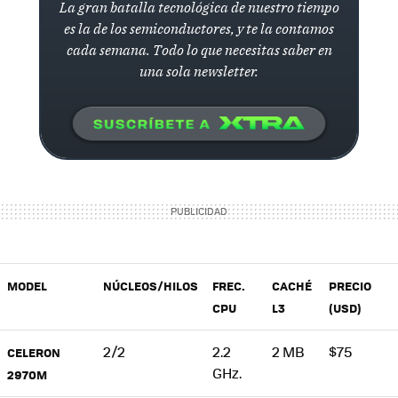
La gran batalla tecnológica de nuestro tiempo
es la de los semiconductores, y te la contamos
cada semana. Todo lo que necesitas saber en
una sola newsletter.
MODEL
NÚCLEOS/HILOS
FREC.
CACHÉ
PRECIO
CPU
L3
(USD)
2/2
2.2
2 MB
$75
CELERON
GHz.
2970M