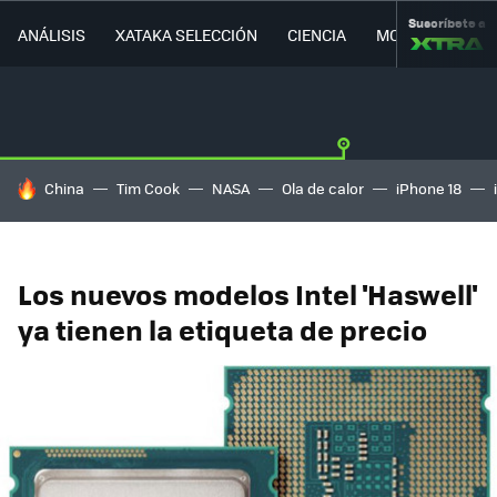
Suscríbete a
ANÁLISIS
XATAKA SELECCIÓN
CIENCIA
MOVILIDAD
HOY SE HABLA DE
China
Tim Cook
NASA
Ola de calor
iPhone 18
Los nuevos modelos Intel 'Haswell'
ya tienen la etiqueta de precio