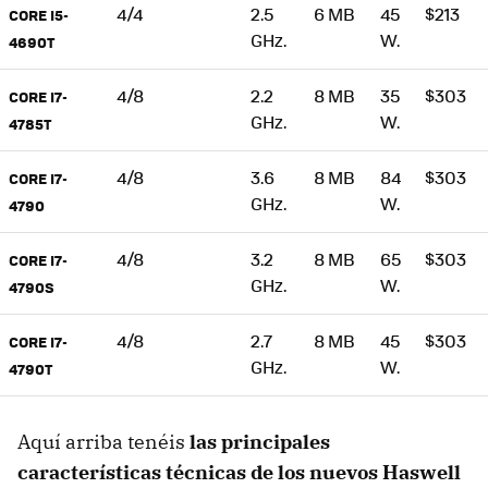
4/4
2.5
6 MB
45
$213
CORE I5-
GHz.
W.
4690T
4/8
2.2
8 MB
35
$303
CORE I7-
GHz.
W.
4785T
4/8
3.6
8 MB
84
$303
CORE I7-
GHz.
W.
4790
4/8
3.2
8 MB
65
$303
CORE I7-
GHz.
W.
4790S
4/8
2.7
8 MB
45
$303
CORE I7-
GHz.
W.
4790T
Aquí arriba tenéis
las principales
características técnicas de los nuevos Haswell