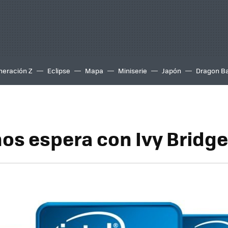
neración Z
Eclipse
Mapa
Miniserie
Japón
Dragon Ba
nos espera con Ivy Bridge