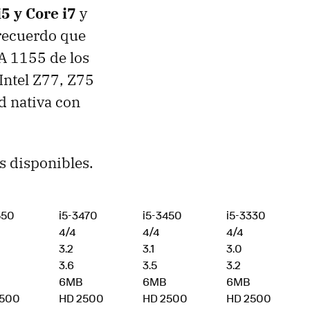
5 y Core i7
y
 recuerdo que
A
1155 de los
Intel Z77, Z75
d nativa con
s disponibles.
550
i5-3470
i5-3450
i5-3330
4/4
4/4
4/4
3.2
3.1
3.0
3.6
3.5
3.2
6MB
6MB
6MB
2500
HD 2500
HD 2500
HD 2500