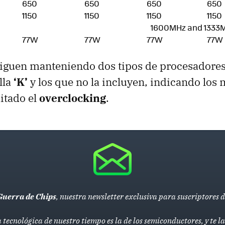
650
650
650
650
1150
1150
1150
1150
1600MHz and 1333
77W
77W
77W
77W
iguen manteniendo dos tipos de procesadores
lla
‘K’
y los que no la incluyen, indicando los
itado el
overclocking
.
Guerra de Chips
, nuestra newsletter exclusiva para suscriptores 
 tecnológica de nuestro tiempo es la de los semiconductores, y te 