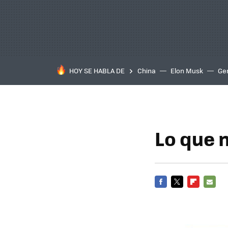
HOY SE HABLA DE
China
Elon Musk
Ge
Lo que 
FACEBOOK
TWITTER
FLIPBOARD
E-
MAIL