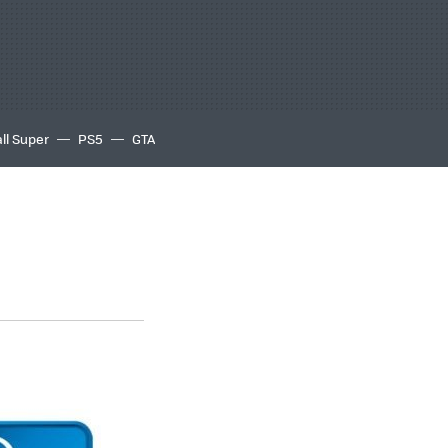
ll Super
PS5
GTA