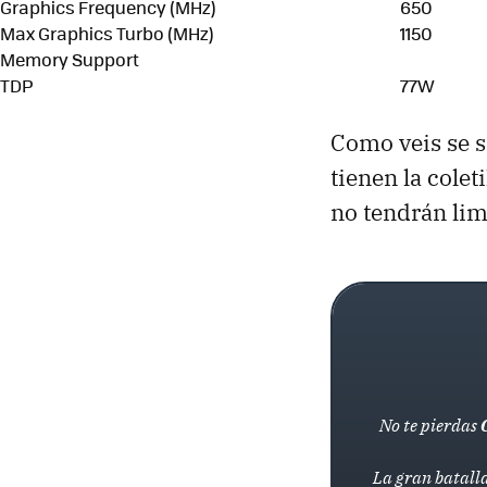
Graphics Frequency (MHz)
650
Max Graphics Turbo (MHz)
1150
Memory Support
TDP
77W
Como veis se s
tienen la coleti
no tendrán lim
No te pierdas
La gran batalla