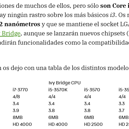
ciones de muchos de ellos, pero sólo
son Core i
ay ningún rastro sobre los más básicos
i3
. Os
2 nanómetros
y que se mantiene el socket
LG
 Bridge
, aunque se lanzarán nuevos chipsets (
dirán funcionalidades como la compatibilida
 os dejo con una tabla de los distintos modelo
Ivy Bridge CPU
i7-3770
i5-3570K
i5-3570
i5-3
4/8
4/4
4/4
4/4
3.4
3.4
3.4
3.3
3.9
3.8
3.8
3.7
8MB
6MB
6MB
6MB
HD 4000
HD 4000
HD 2500
HD 