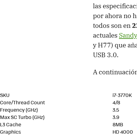
las especifica
por ahora no h
todos son en
2
actuales
Sandy
y H77) que aña
USB
3.0.
A continuación
SKU
i7-3770K
Core/Thread Count
4/8
Frequency (GHz)
3.5
Max SC Turbo (GHz)
3.9
L3 Cache
8MB
Graphics
HD 4000