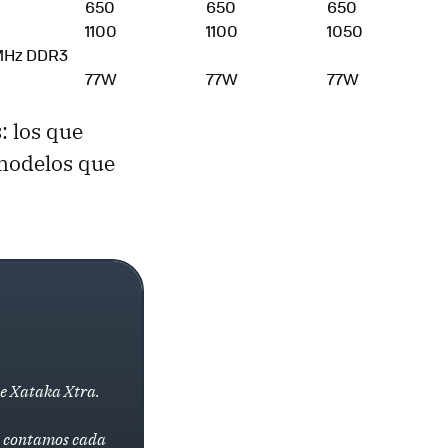
650
650
650
1100
1100
1050
MHz DDR3
77W
77W
77W
: los que
 modelos que
de Xataka Xtra.
la contamos cada