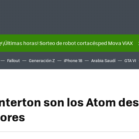
🌿¡Últimas horas! Sorteo de robot cortacésped Mova ViAX
Fallout
Generación Z
iPhone 18
Arabia Saudí
GTA VI
enterton son los Atom de
dores