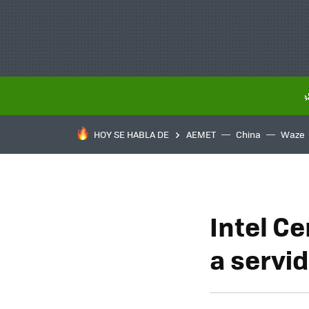
HOY SE HABLA DE
AEMET
China
Waze
Intel C
a servi