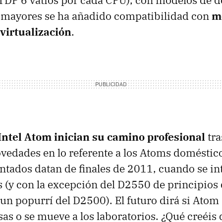
TDP
6 vatios por cada
CPU
), con modelos de d
A mayores se ha añadido compatibilidad con
m
virtualización
.
Intel Atom inician su camino profesional
tra
edades en lo referente a los Atoms doméstico
tados datan de finales de 2011, cuando se in
 (y con la excepción del D2550 de principios
un popurrí del D2500). El futuro dirá si Atom
sas o se mueve a los laboratorios. ¿Qué creéis 