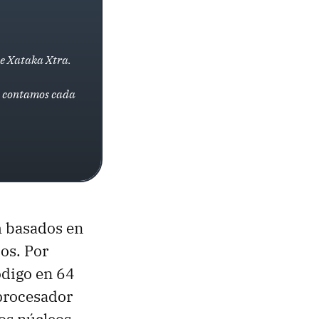
de Xataka Xtra.
la contamos cada
m basados en
os. Por
ódigo en 64
 procesador