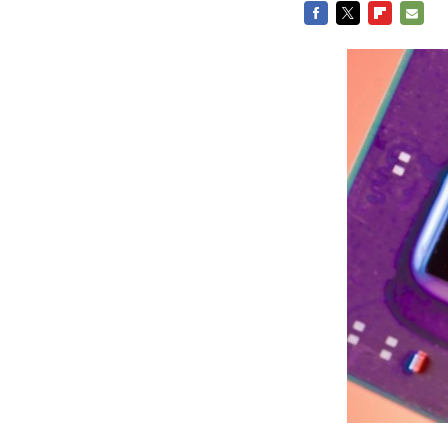
FACEBOOK
TWITTER
FLIPBOARD
E-
MAIL