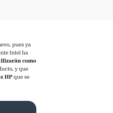
uevo, pues ya
te Intel ha
tilizarán como
ducto, y que
es HP
que se