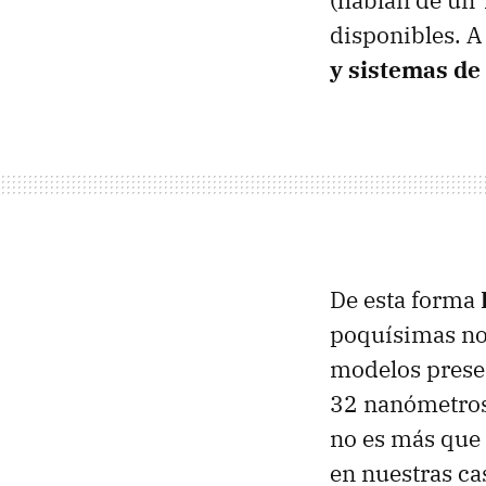
(hablan de un
disponibles. 
y sistemas de 
De esta forma
poquísimas nov
modelos presen
32 nanómetros
no es más que 
en nuestras ca