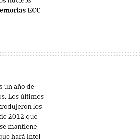
os núcleos
emorias
ECC
s un año de
s. Los últimos
trodujeron los
 de 2012 que
 se mantiene
que hará Intel