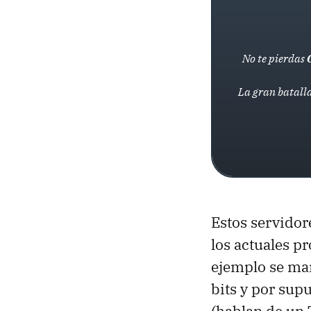
No te pierdas
La gran batalla
Estos servidor
los actuales p
ejemplo se man
bits y por sup