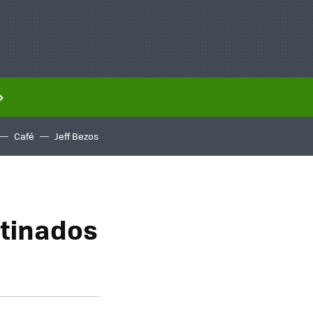
Café
Jeff Bezos
stinados