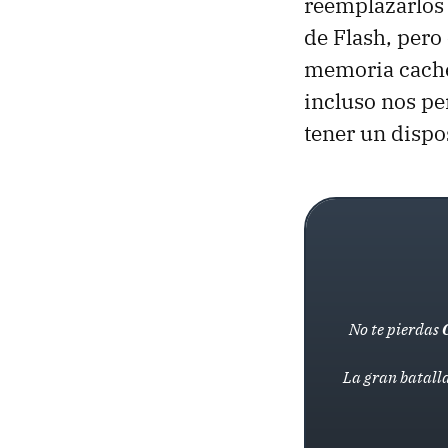
reemplazarlos 
de Flash, pero
memoria cache
incluso nos pe
tener un dispo
No te pierdas
La gran batalla