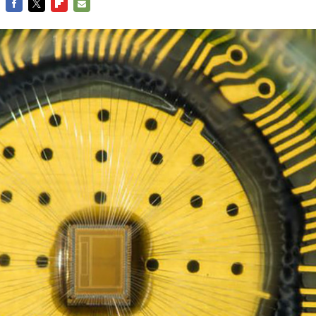
FACEBOOK
TWITTER
FLIPBOARD
E-
MAIL