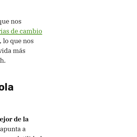
que nos
as de cambio
 lo que nos
 vida más
h.
ola
ejor de la
 apunta a