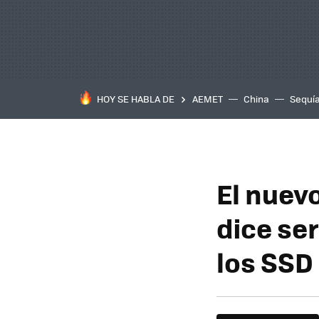
HOY SE HABLA DE
AEMET
China
Sequí
El nuev
dice se
los SSD