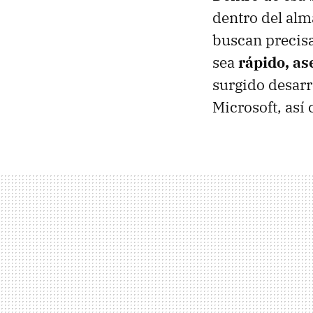
dentro del al
buscan precis
sea
rápido, as
surgido desarr
Microsoft, as