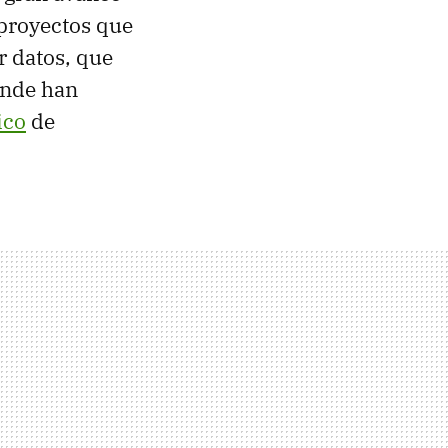
proyectos que
 datos, que
onde han
ico
de