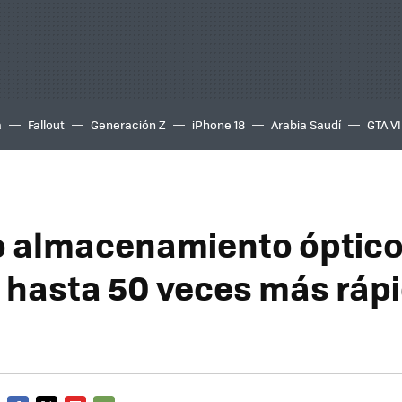
a
Fallout
Generación Z
iPhone 18
Arabia Saudí
GTA VI
o almacenamiento óptico
r hasta 50 veces más ráp