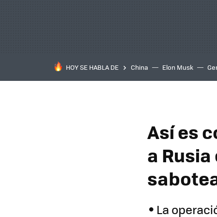
HOY SE HABLA DE
China
Elon Musk
Ge
Así es 
a Rusia 
sabotea
La operació