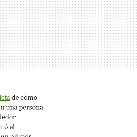
leta
de cómo
con una persona
dedor
itó el
 un primer