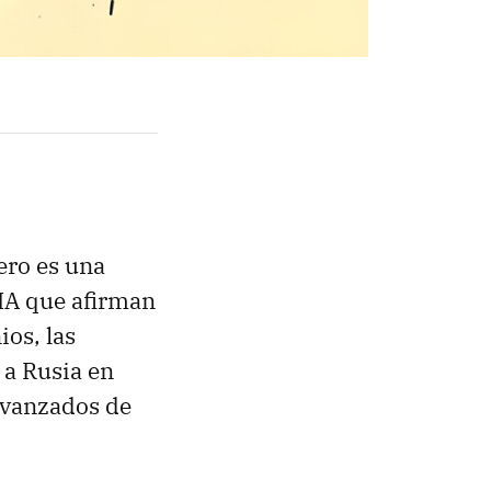
ero es una
CIA que afirman
os, las
 a Rusia en
avanzados de