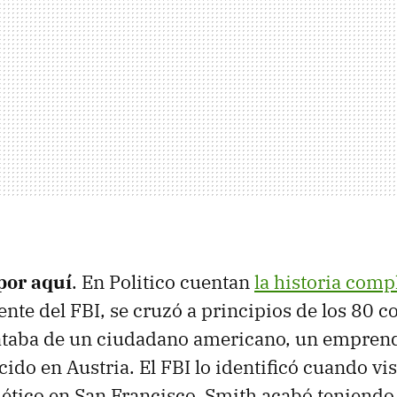
por aquí
. En Politico cuentan
la historia comp
ente del FBI, se cruzó a principios de los 80 
trataba de un ciudadano americano, un empren
ido en Austria. El FBI lo identificó cuando vis
ético en San Francisco. Smith acabó teniendo