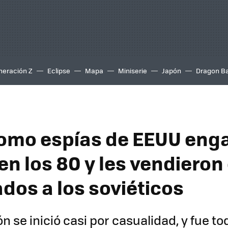
neración Z
Eclipse
Mapa
Miniserie
Japón
Dragon Ba
como espías de EEUU eng
en los 80 y les vendieron
dos a los soviéticos
n se inició casi por casualidad, y fue to