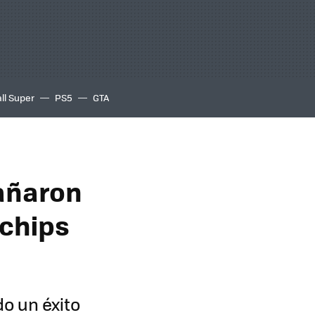
ll Super
PS5
GTA
añaron
 chips
do un éxito