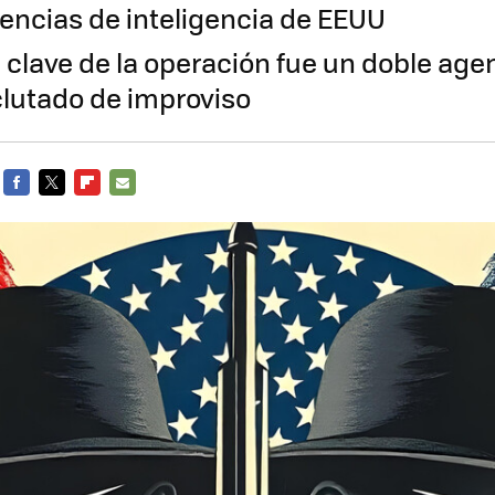
gencias de inteligencia de EEUU
 clave de la operación fue un doble age
clutado de improviso
FACEBOOK
TWITTER
FLIPBOARD
E-
MAIL