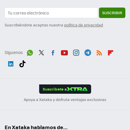
SUSCRIBIR
Suscribiéndote aceptas nuestra
política de privacidad
Síguenos
Wh
Twit
Fac
You
Inst
Tele
RSS
Flip
ats
ter
ebo
tub
agr
gra
boa
Link
Tikt
App
ok
e
am
m
rd
edI
ok
Suscríbete a
n
Apoya a Xataka y disfruta ventajas exclusivas
En Xataka hablamos de...