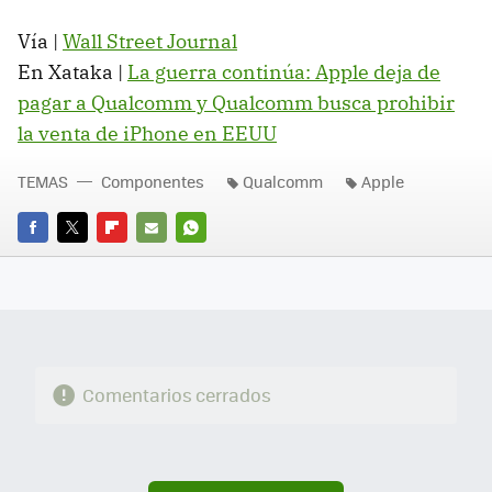
Vía |
Wall Street Journal
En Xataka |
La guerra continúa: Apple deja de
pagar a Qualcomm y Qualcomm busca prohibir
la venta de iPhone en EEUU
TEMAS
Componentes
Qualcomm
Apple
FACEBOOK
TWITTER
FLIPBOARD
E-
WHATSAPP
MAIL
Comentarios cerrados