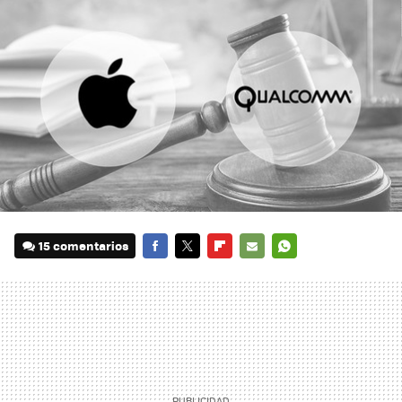
15 comentarios
FACEBOOK
TWITTER
FLIPBOARD
E-
WHATSAPP
MAIL