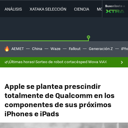
Suscríbete a
ANÁLISIS
XATAKA SELECCIÓN
CIENCIA
MOVILIDAD
HOY SE HABLA DE
AEMET
China
Waze
Fallout
Generación Z
iPh
🌿¡Últimas horas! Sorteo de robot cortacésped Mova ViAX
Apple se plantea prescindir
totalmente de Qualcomm en los
componentes de sus próximos
iPhones e iPads