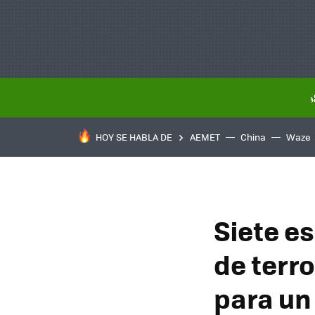
HOY SE HABLA DE
AEMET
China
Waze
Siete es
de terr
para un