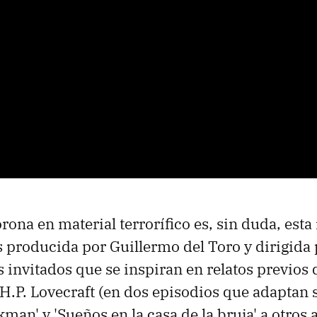
orona en material terrorífico es, sin duda, esta
 producida por Guillermo del Toro y dirigida
s invitados que se inspiran en relatos previos
H.P. Lovecraft (en dos episodios que adaptan s
man' y 'Sueños en la casa de la bruja' a otros