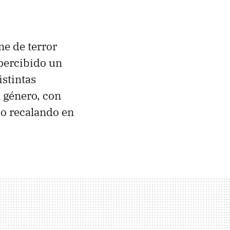
ne de terror
 percibido un
istintas
 género, con
do recalando en