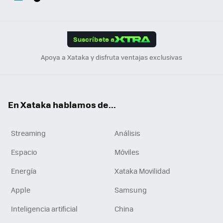
ats
ter
ebo
tub
agr
gra
boa
Link
Tikt
App
ok
e
am
m
rd
edI
ok
Suscríbete a
n
Apoya a Xataka y disfruta ventajas exclusivas
En Xataka hablamos de...
Streaming
Análisis
Espacio
Móviles
Energía
Xataka Movilidad
Apple
Samsung
Inteligencia artificial
China