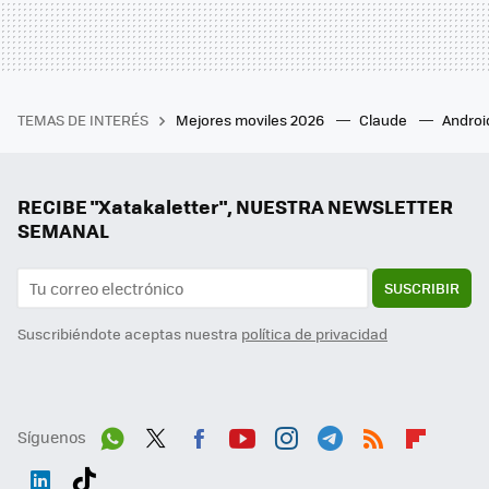
TEMAS DE INTERÉS
Mejores moviles 2026
Claude
Androi
RECIBE "Xatakaletter", NUESTRA NEWSLETTER
SEMANAL
SUSCRIBIR
Suscribiéndote aceptas nuestra
política de privacidad
Síguenos
Wh
Twit
Fac
You
Inst
Tele
RSS
Flip