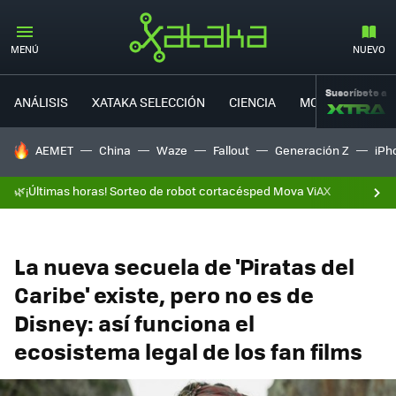
MENÚ
NUEVO
Suscríbete a
ANÁLISIS
XATAKA SELECCIÓN
CIENCIA
MOVILIDAD
HOY SE HABLA DE
AEMET
China
Waze
Fallout
Generación Z
iPh
🌿¡Últimas horas! Sorteo de robot cortacésped Mova ViAX
La nueva secuela de 'Piratas del
Caribe' existe, pero no es de
Disney: así funciona el
ecosistema legal de los fan films