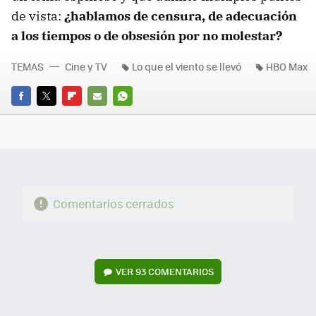
de vista:
¿hablamos de censura, de adecuación
a los tiempos o de obsesión por no molestar?
TEMAS
Cine y TV
Lo que el viento se llevó
HBO Max
FACEBOOK
TWITTER
FLIPBOARD
E-
WHATSAPP
MAIL
Comentarios cerrados
VER
93 COMENTARIOS