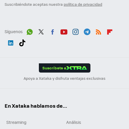
Suscribiéndote aceptas nuestra
política de privacidad
Síguenos
Wh
Twit
Fac
You
Inst
Tele
RSS
Flip
ats
ter
ebo
tub
agr
gra
boa
Link
Tikt
App
ok
e
am
m
rd
edI
ok
Suscríbete a
n
Apoya a Xataka y disfruta ventajas exclusivas
En Xataka hablamos de...
Streaming
Análisis