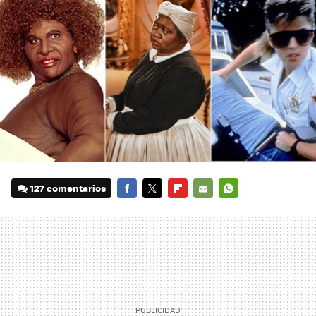
127 comentarios
FACEBOOK
TWITTER
FLIPBOARD
E-
WHATSAPP
MAIL