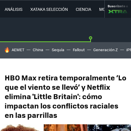
Suscríbete a
ANÁLISIS
XATAKA SELECCIÓN
CIENCIA
MOVILIDAD
HOY SE HABLA DE
AEMET
China
Sequía
Fallout
Generación Z
iP
HBO Max retira temporalmente ‘Lo
que el viento se llevó’ y Netflix
elimina 'Little Britain': cómo
impactan los conflictos raciales
en las parrillas