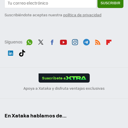
SUSCRIBIR
Suscribiéndote aceptas nuestra
política de privacidad
Síguenos
Wh
Twit
Fac
You
Inst
Tele
RSS
Flip
ats
ter
ebo
tub
agr
gra
boa
Link
Tikt
App
ok
e
am
m
rd
edI
ok
Suscríbete a
n
Apoya a Xataka y disfruta ventajas exclusivas
En Xataka hablamos de...