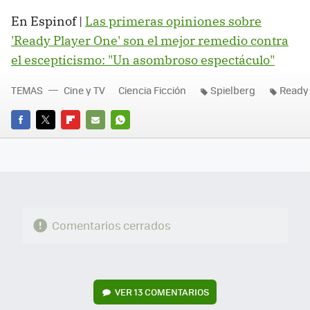
En Espinof |
Las primeras opiniones sobre
'Ready Player One' son el mejor remedio contra
el escepticismo: "Un asombroso espectáculo"
TEMAS
Cine y TV
Ciencia Ficción
Spielberg
Ready
FACEBOOK
TWITTER
FLIPBOARD
E-
WHATSAPP
MAIL
Comentarios cerrados
VER
13 COMENTARIOS