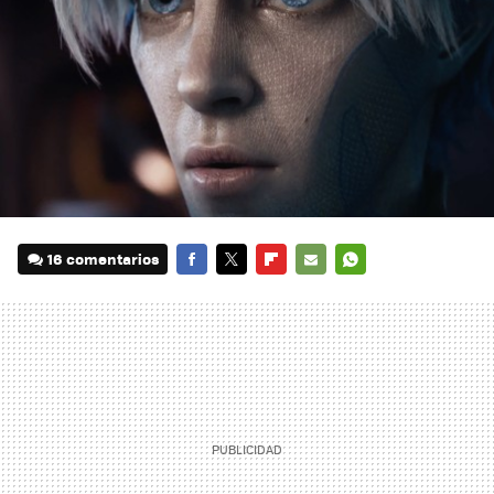
16 comentarios
FACEBOOK
TWITTER
FLIPBOARD
E-
WHATSAPP
MAIL