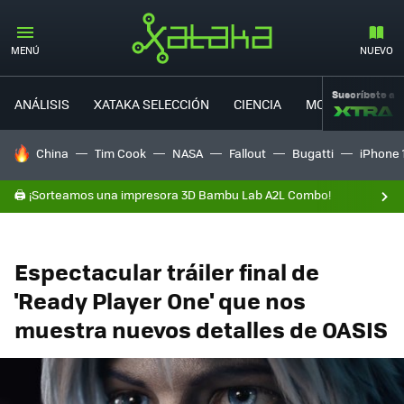
MENÚ
NUEVO
Suscríbete a
ANÁLISIS
XATAKA SELECCIÓN
CIENCIA
MOVILIDAD
HOY SE HABLA DE
China
Tim Cook
NASA
Fallout
Bugatti
iPhone 
🖨️ ¡Sorteamos una impresora 3D Bambu Lab A2L Combo!
Espectacular tráiler final de
'Ready Player One' que nos
muestra nuevos detalles de OASIS