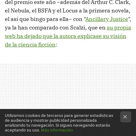
del premio este año –además del Arthur C. Clark,
el Nebula, el BSFA y el Locus a la primera novela,
el así que bingo para ella– con "
Ancillary Justice
",
ya la han comparado con Scalzi, que en
su propia
web ha dejado que la autora explicase su visión
de la ciencia ficción
:
Utilizamos cookies de terceros para generar estadísticas
de audiencia y mostrar publicidad personalizada
analizando tu navegación. Si sigues navegando estarás
aceptando su uso.
Más información