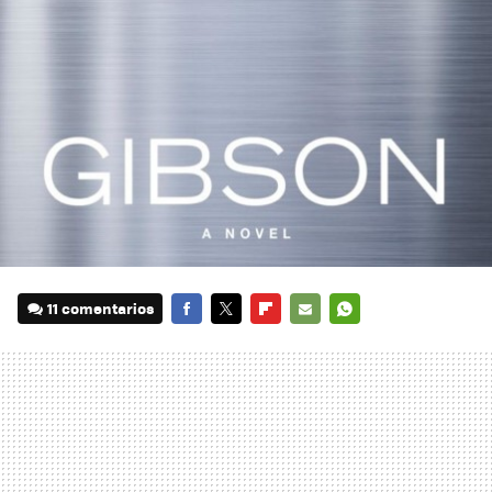
11 comentarios
FACEBOOK
TWITTER
FLIPBOARD
E-
WHATSAPP
MAIL