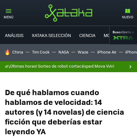
MENÚ
NUEVO
Suscríbete a
ANÁLISIS
XATAKA SELECCIÓN
CIENCIA
MOVILIDAD
HOY SE HABLA DE
China
Tim Cook
NASA
Waze
iPhone Air
iPhone
🌿¡Últimas horas! Sorteo de robot cortacésped Mova ViAX
De qué hablamos cuando
hablamos de velocidad: 14
autores (y 14 novelas) de ciencia
ficción que deberías estar
leyendo YA