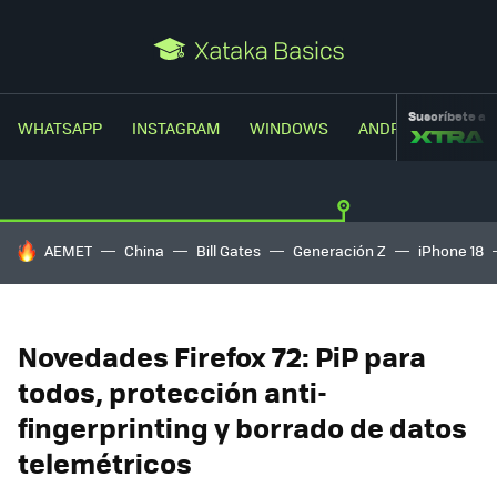
Suscríbete a
WHATSAPP
INSTAGRAM
WINDOWS
ANDROID
TRUC
HOY SE HABLA DE
AEMET
China
Bill Gates
Generación Z
iPhone 18
Novedades Firefox 72: PiP para
todos, protección anti-
fingerprinting y borrado de datos
telemétricos