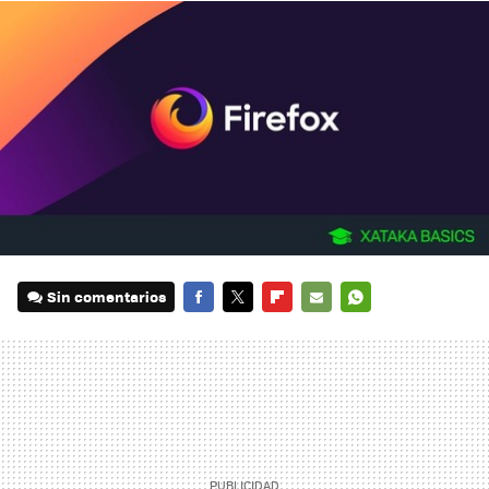
Sin comentarios
FACEBOOK
TWITTER
FLIPBOARD
E-
WHATSAPP
MAIL