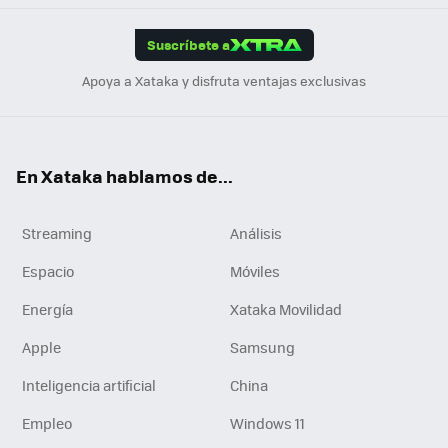
App
ok
e
am
m
rd
edI
ok
Suscríbete a
n
Apoya a Xataka y disfruta ventajas exclusivas
En Xataka hablamos de...
Streaming
Análisis
Espacio
Móviles
Energía
Xataka Movilidad
Apple
Samsung
Inteligencia artificial
China
Empleo
Windows 11