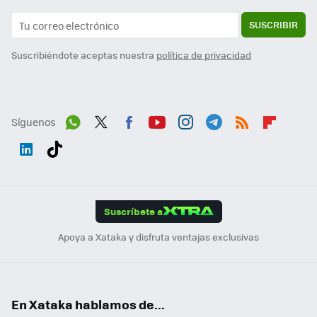
SUSCRIBIR
Suscribiéndote aceptas nuestra
política de privacidad
Síguenos
Wh
Twit
Fac
You
Inst
Tele
RSS
Flip
ats
ter
ebo
tub
agr
gra
boa
Link
Tikt
App
ok
e
am
m
rd
edI
ok
Suscríbete a
n
Apoya a Xataka y disfruta ventajas exclusivas
En Xataka hablamos de...