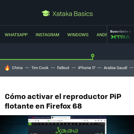
Suscríbete a
WHATSAPP
INSTAGRAM
WINDOWS
ANDROID
TRUC
HOY SE HABLA DE
China
Tim Cook
Fallout
iPhone 17
Arabia Saudí
Cómo activar el reproductor PiP
flotante en Firefox 68