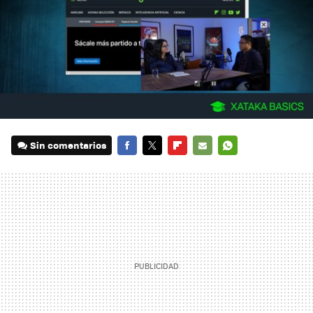
Sin comentarios
FACEBOOK
TWITTER
FLIPBOARD
E-
WHATSAPP
MAIL