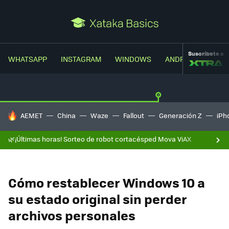
Suscríbete a
WHATSAPP
INSTAGRAM
WINDOWS
ANDROID
TRUC
HOY SE HABLA DE
AEMET
China
Waze
Fallout
Generación Z
iPh
🌿¡Últimas horas! Sorteo de robot cortacésped Mova ViAX
Cómo restablecer Windows 10 a
su estado original sin perder
archivos personales