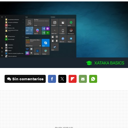
Sin comentarios
FACEBOOK
TWITTER
FLIPBOARD
E-
WHATSAPP
MAIL