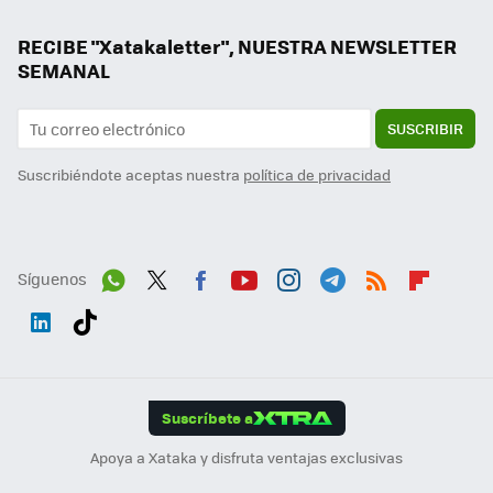
RECIBE "Xatakaletter", NUESTRA NEWSLETTER
SEMANAL
SUSCRIBIR
Suscribiéndote aceptas nuestra
política de privacidad
Síguenos
Wh
Twit
Fac
You
Inst
Tele
RSS
Flip
ats
ter
ebo
tub
agr
gra
boa
Link
Tikt
App
ok
e
am
m
rd
edI
ok
Suscríbete a
n
Apoya a Xataka y disfruta ventajas exclusivas