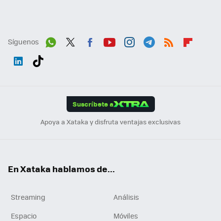
Síguenos
Wh
Twit
Fac
You
Inst
Tele
RSS
Flip
ats
ter
ebo
tub
agr
gra
boa
Link
Tikt
App
ok
e
am
m
rd
edI
ok
Suscríbete a
n
Apoya a Xataka y disfruta ventajas exclusivas
En Xataka hablamos de...
Streaming
Análisis
Espacio
Móviles