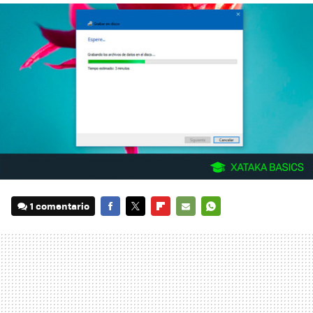
1 comentario
FACEBOOK
TWITTER
FLIPBOARD
E-
WHATSAPP
MAIL