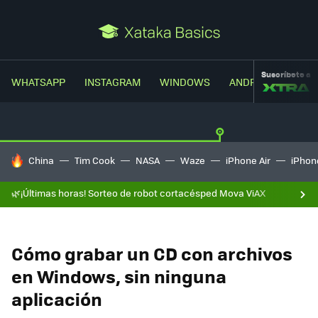
Suscríbete a
WHATSAPP
INSTAGRAM
WINDOWS
ANDROID
TRUC
HOY SE HABLA DE
China
Tim Cook
NASA
Waze
iPhone Air
iPhone
🌿¡Últimas horas! Sorteo de robot cortacésped Mova ViAX
Cómo grabar un CD con archivos
en Windows, sin ninguna
aplicación