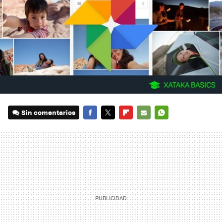
Sin comentarios
FACEBOOK
TWITTER
FLIPBOARD
E-
WHATSAPP
MAIL