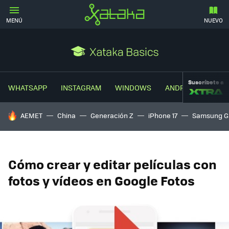
MENÚ
NUEVO
Suscríbete a
WHATSAPP
INSTAGRAM
WINDOWS
ANDROID
TRUC
HOY SE HABLA DE
AEMET
China
Generación Z
iPhone 17
Samsung G
Cómo crear y editar películas con
fotos y vídeos en Google Fotos