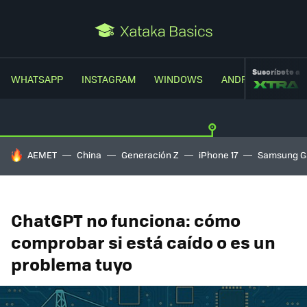
Suscríbete a
WHATSAPP
INSTAGRAM
WINDOWS
ANDROID
TRUC
HOY SE HABLA DE
AEMET
China
Generación Z
iPhone 17
Samsung G
ChatGPT no funciona: cómo
comprobar si está caído o es un
problema tuyo