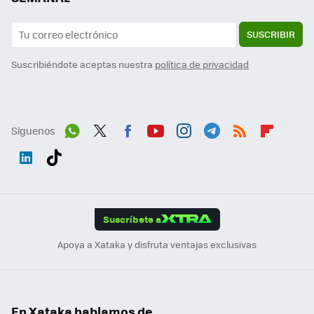
SUSCRIBIR
Suscribiéndote aceptas nuestra
política de privacidad
Síguenos
Wh
Twit
Fac
You
Inst
Tele
RSS
Flip
ats
ter
ebo
tub
agr
gra
boa
Link
Tikt
App
ok
e
am
m
rd
edI
ok
Suscríbete a
n
Apoya a Xataka y disfruta ventajas exclusivas
En Xataka hablamos de...