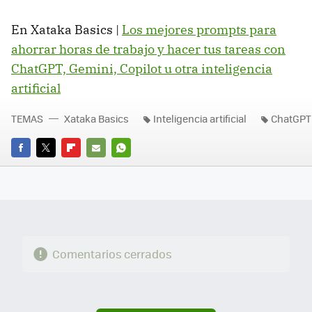
En Xataka Basics |
Los mejores prompts para
ahorrar horas de trabajo y hacer tus tareas con
ChatGPT, Gemini, Copilot u otra inteligencia
artificial
TEMAS
Xataka Basics
Inteligencia artificial
ChatGPT
FACEBOOK
TWITTER
FLIPBOARD
E-
WHATSAPP
MAIL
Comentarios cerrados