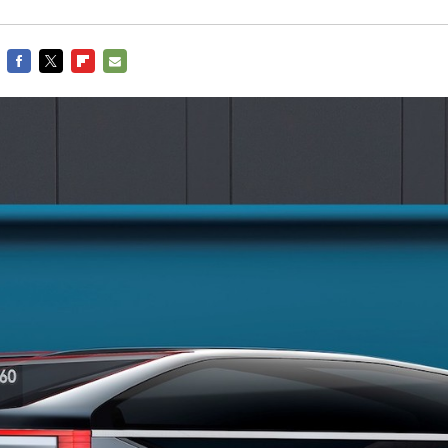
FACEBOOK
TWITTER
FLIPBOARD
E-
MAIL