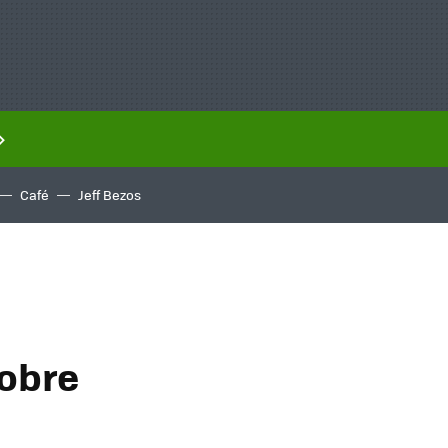
Café
Jeff Bezos
sobre