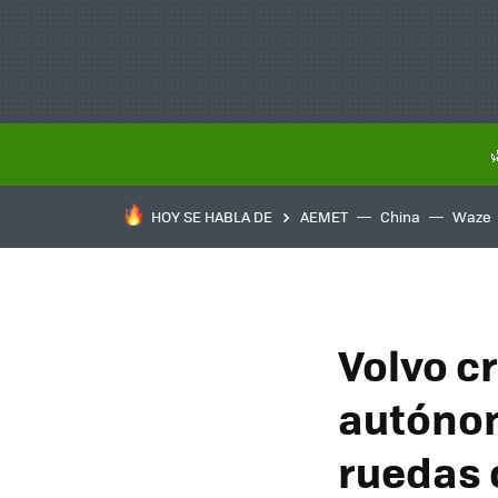
HOY SE HABLA DE
AEMET
China
Waze
Volvo c
autónom
ruedas 