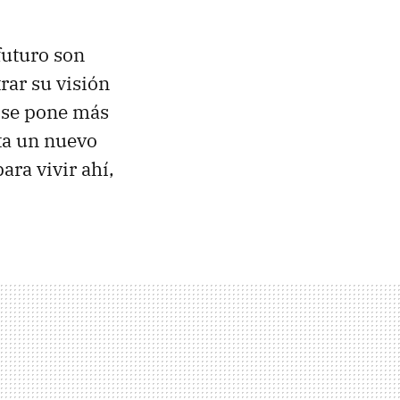
futuro son
rar su visión
 se pone más
ta un nuevo
ra vivir ahí,