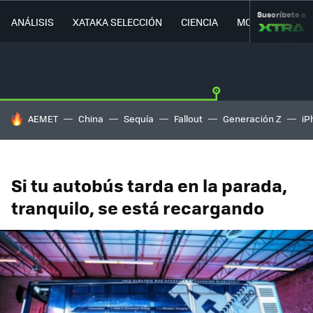
Suscríbete a
ANÁLISIS
XATAKA SELECCIÓN
CIENCIA
MOVILIDAD
HOY SE HABLA DE
AEMET
China
Sequía
Fallout
Generación Z
iP
Si tu autobús tarda en la parada,
tranquilo, se está recargando