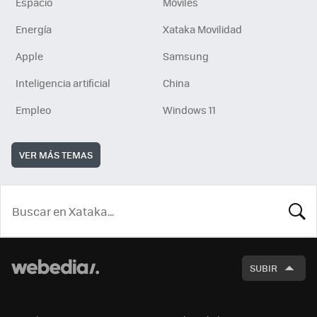
Espacio
Móviles
Energía
Xataka Movilidad
Apple
Samsung
Inteligencia artificial
China
Empleo
Windows 11
VER MÁS TEMAS
BUSCA
SUBIR