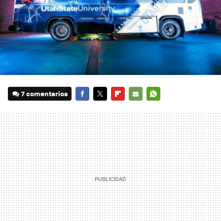
7 comentarios
FACEBOOK
TWITTER
FLIPBOARD
E-
WHATSAPP
MAIL