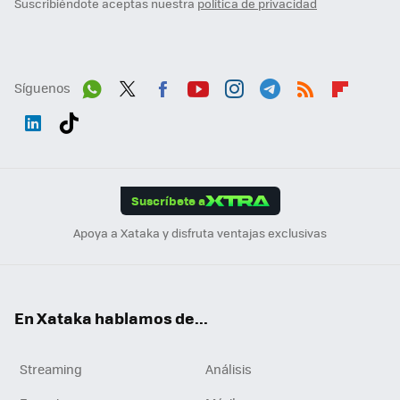
Suscribiéndote aceptas nuestra
política de privacidad
Síguenos
Wh
Twit
Fac
You
Inst
Tele
RSS
Flip
ats
ter
ebo
tub
agr
gra
boa
Link
Tikt
App
ok
e
am
m
rd
edI
ok
Suscríbete a
n
Apoya a Xataka y disfruta ventajas exclusivas
En Xataka hablamos de...
Streaming
Análisis