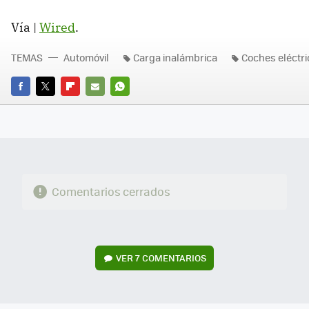
Vía |
Wired
.
TEMAS
Automóvil
Carga inalámbrica
Coches eléctri
FACEBOOK
TWITTER
FLIPBOARD
E-
WHATSAPP
MAIL
Comentarios cerrados
VER
7 COMENTARIOS