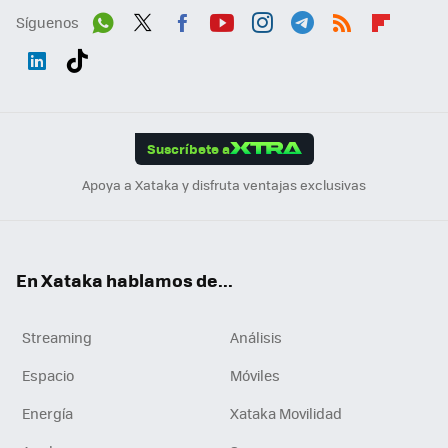
Síguenos
Wh
Twit
Fac
You
Inst
Tele
RSS
Flip
ats
ter
ebo
tub
agr
gra
boa
Link
Tikt
App
ok
e
am
m
rd
edI
ok
Suscríbete a
n
Apoya a Xataka y disfruta ventajas exclusivas
En Xataka hablamos de...
Streaming
Análisis
Espacio
Móviles
Energía
Xataka Movilidad