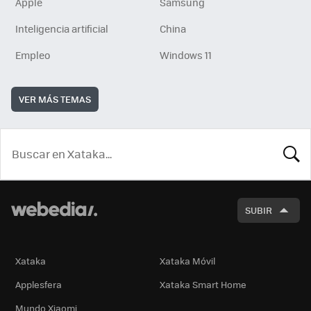
Apple
Samsung
Inteligencia artificial
China
Empleo
Windows 11
VER MÁS TEMAS
BUSCA
SUBIR
Xataka
Xataka Móvil
Applesfera
Xataka Smart Home
Mundo Xiaomi