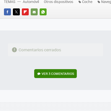
TEMAS
Automóvil
Otros dispositivos
Coche
Nave
FACEBOOK
TWITTER
FLIPBOARD
E-
WHATSAPP
MAIL
Comentarios cerrados
VER
3 COMENTARIOS