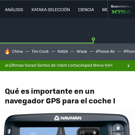
Suscríbete a
ANÁLISIS
XATAKA SELECCIÓN
CIENCIA
MOVILIDAD
HOY SE HABLA DE
China
Tim Cook
NASA
Waze
iPhone Air
iPhone
🌿¡Últimas horas! Sorteo de robot cortacésped Mova ViAX
Qué es importante en un
navegador GPS para el coche I