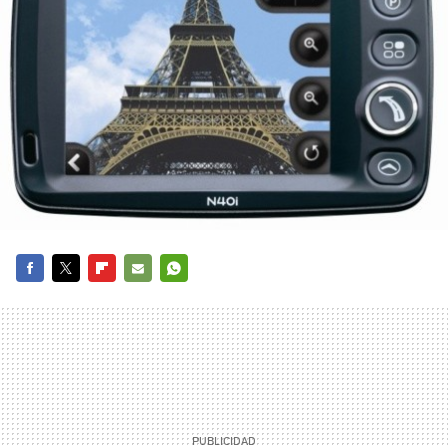
FACEBOOK
TWITTER
FLIPBOARD
E-
WHATSAPP
MAIL