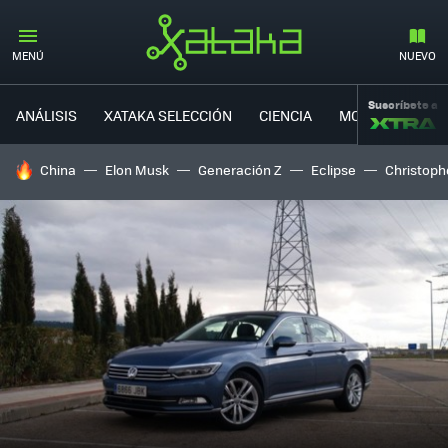
MENÚ
NUEVO
Suscríbete a
ANÁLISIS
XATAKA SELECCIÓN
CIENCIA
MOVILIDAD
HOY SE HABLA DE
China
Elon Musk
Generación Z
Eclipse
Christoph