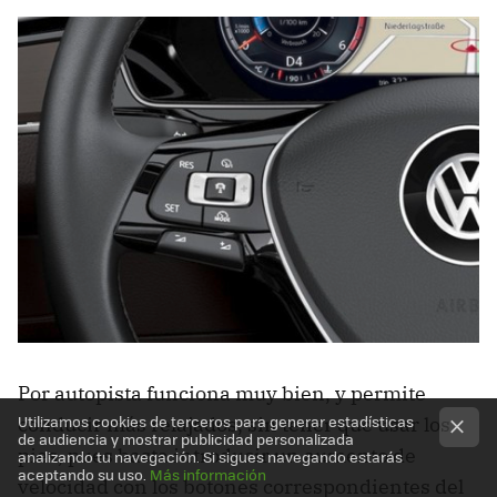
Por autopista funciona muy bien, y permite
Utilizamos cookies de terceros para generar estadísticas
conducir más relajados, sin tener que usar los
de audiencia y mostrar publicidad personalizada
pies, pues basta introducir un aumento de
analizando tu navegación. Si sigues navegando estarás
aceptando su uso.
Más información
velocidad con los botones correspondientes del