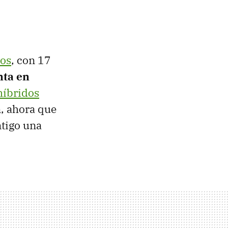
cos
, con 17
nta en
híbridos
n, ahora que
tigo una