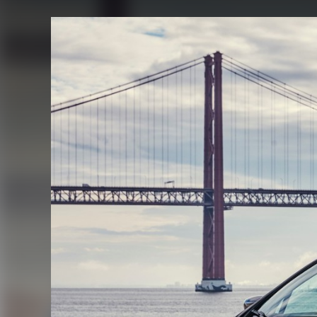
FACEBOOK
TWITTER
FLIPBOARD
E-
MAIL