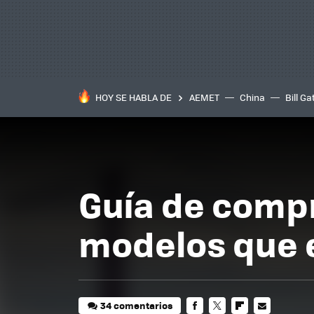
HOY SE HABLA DE
AEMET
China
Bill Ga
Guía de compr
modelos que e
34 comentarios