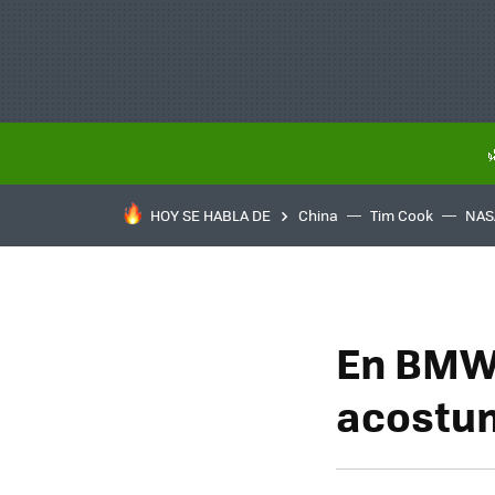
HOY SE HABLA DE
China
Tim Cook
NAS
En BMW 
acostum