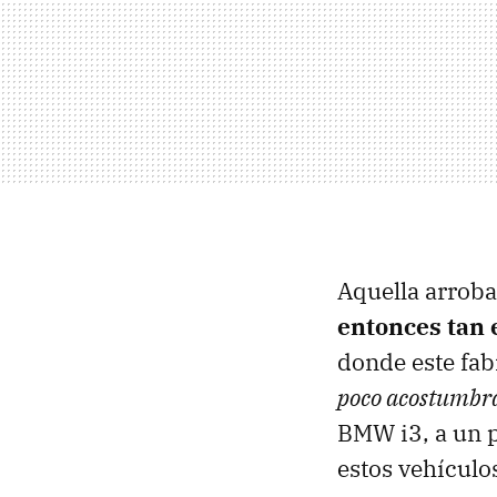
Aquella arroba
entonces tan 
donde este fab
poco acostumbra
BMW i3, a un p
estos vehículo