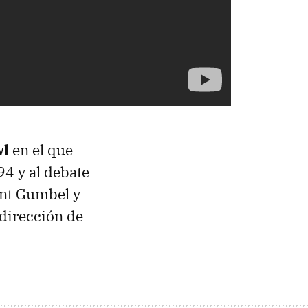
wl
en el que
94 y al debate
ant Gumbel y
 dirección de