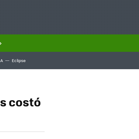
IA
Eclipse
s costó