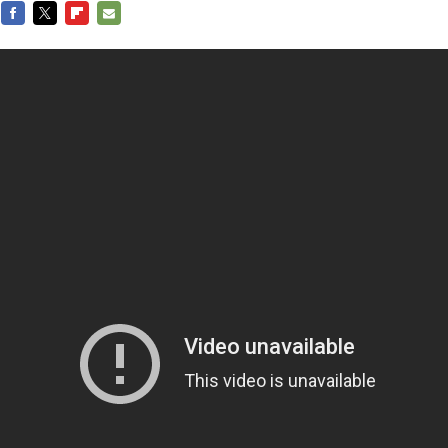
FACEBOOK
TWITTER
FLIPBOARD
E-
MAIL