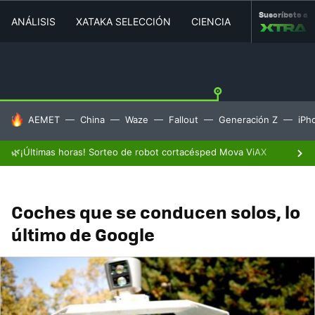
Suscríbete a
ANÁLISIS
XATAKA SELECCIÓN
CIENCIA
MOVILIDAD
HOY SE HABLA DE
AEMET
China
Waze
Fallout
Generación Z
iPh
🌿¡Últimas horas! Sorteo de robot cortacésped Mova ViAX
Coches que se conducen solos, lo
último de Google