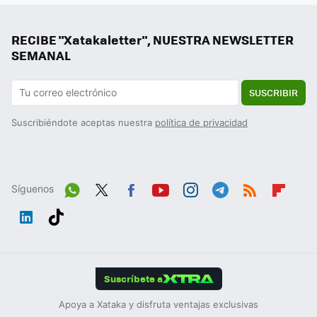
RECIBE "Xatakaletter", NUESTRA NEWSLETTER
SEMANAL
SUSCRIBIR
Suscribiéndote aceptas nuestra
política de privacidad
Síguenos
Wh
Twit
Fac
You
Inst
Tele
RSS
Flip
ats
ter
ebo
tub
agr
gra
boa
Link
Tikt
App
ok
e
am
m
rd
edIn
ok
Suscríbete a
Apoya a Xataka y disfruta ventajas exclusivas