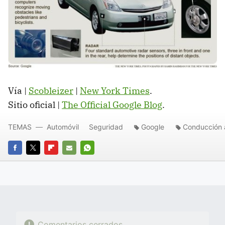
Vía |
Scobleizer
|
New York Times
.
Sitio oficial |
The Official Google Blog
.
TEMAS
Automóvil
Seguridad
Google
Conducción
FACEBOOK
TWITTER
FLIPBOARD
E-
WHATSAPP
MAIL
Comentarios cerrados