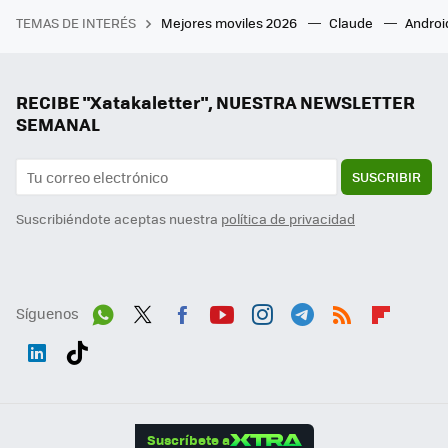
TEMAS DE INTERÉS
Mejores moviles 2026
Claude
Androi
RECIBE "Xatakaletter", NUESTRA NEWSLETTER
SEMANAL
SUSCRIBIR
Suscribiéndote aceptas nuestra
política de privacidad
Síguenos
Wh
Twit
Fac
You
Inst
Tele
RSS
Flip
ats
ter
ebo
tub
agr
gra
boa
Link
Tikt
App
ok
e
am
m
rd
edI
ok
Suscríbete a
n