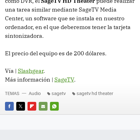
como
DVR
, el
SageTV HD Theater
puede realizar
una tarea similar mediante SageTV Media
Center, un software que se instala en nuestro
ordenador, en el que deberemos tener la tarjeta
sintonizadora.
El precio del equipo es de 200 dólares.
Vía |
Slashgear
.
Más información |
SageTV
.
TEMAS
Audio
sagetv
sagetv hd theater
FACEBOOK
TWITTER
FLIPBOARD
E-
WHATSAPP
MAIL