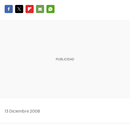
FACEBOOK
TWITTER
FLIPBOARD
E-
WHATSAPP
MAIL
13 Diciembre 2008