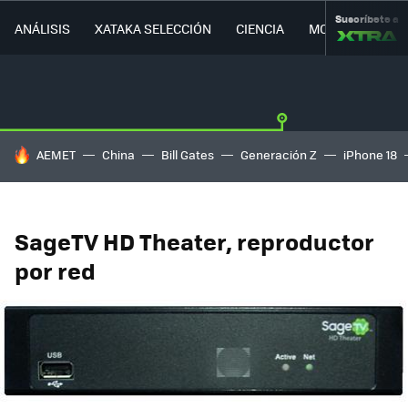
Suscríbete a
ANÁLISIS
XATAKA SELECCIÓN
CIENCIA
MOVILIDAD
HOY SE HABLA DE
AEMET
China
Bill Gates
Generación Z
iPhone 18
SageTV HD Theater, reproductor
por red