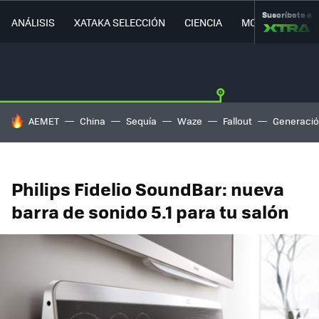
Suscríbete a
ANÁLISIS
XATAKA SELECCIÓN
CIENCIA
MOVILIDAD
HOY SE HABLA DE
AEMET
China
Sequía
Waze
Fallout
Generació
Philips Fidelio SoundBar: nueva
barra de sonido 5.1 para tu salón