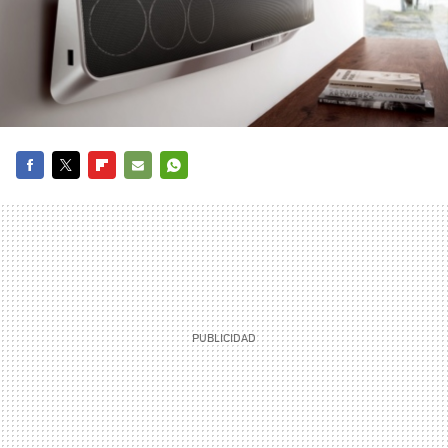
FACEBOOK
TWITTER
FLIPBOARD
E-
WHATSAPP
MAIL