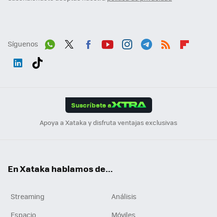
Síguenos
Wh
Twit
Fac
You
Inst
Tele
RSS
Flip
ats
ter
ebo
tub
agr
gra
boa
Link
Tikt
App
ok
e
am
m
rd
edI
ok
Suscríbete a
n
Apoya a Xataka y disfruta ventajas exclusivas
En Xataka hablamos de...
Streaming
Análisis
Espacio
Móviles